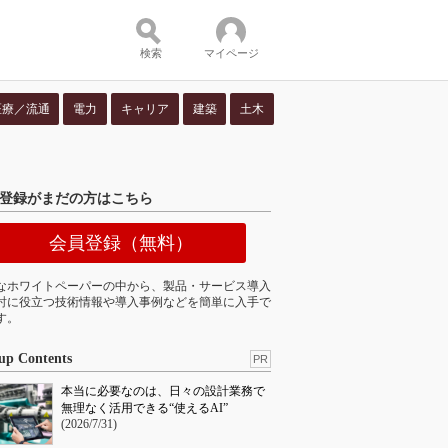
検索
マイページ
医療／流通
電力
キャリア
建築
土木
ツ：
登録がまだの方はこちら
会員登録（無料）
なホワイトペーパーの中から、製品・サービス導入
討に役立つ技術情報や導入事例などを簡単に入手で
す。
up Contents
PR
本当に必要なのは、日々の設計業務で
無理なく活用できる“使えるAI”
(2026/7/31)