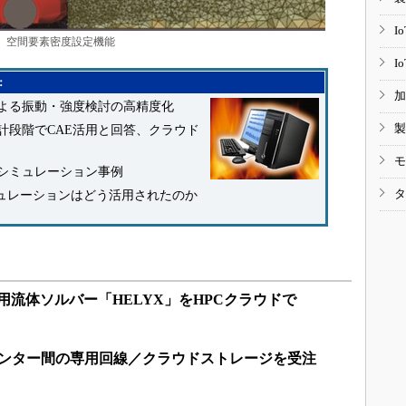
I
空間要素密度設定機能
I
：
加
による振動・強度検討の高精度化
製
設計段階でCAE活用と回答、クラウド
モ
シミュレーション事例
タ
ミュレーションはどう活用されたのか
汎用流体ソルバー「HELYX」をHPCクラウドで
センター間の専用回線／クラウドストレージを受注