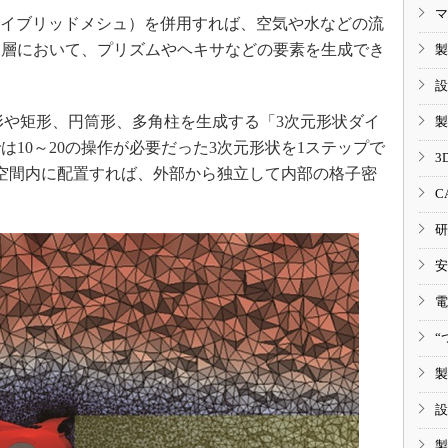
マ
ハイブリッドメシュ）を併用すれば、空気や水などの流
界層において、プリズムやヘキサなどの要素を生成でき
製
設
や矩形、円筒形、多角柱を生成する「3次元形状ダイ
製
10～20の操作が必要だった3次元形状を1ステップで
3
空間内に配置すれば、外部から独立して内部の格子密
C
研
安
電
“
製
設
製