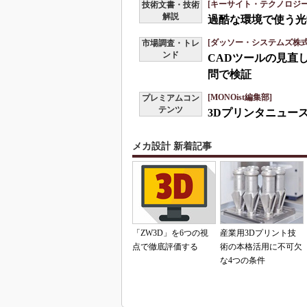
[キーサイト・テクノロジー
技術文書・技術
解説
過酷な環境で使う光
[ダッソー・システムズ株式会
市場調査・トレ
ンド
CADツールの見直
問で検証
[MONOist編集部]
プレミアムコン
テンツ
3Dプリンタニュース
メカ設計 新着記事
「ZW3D」を6つの視
産業用3Dプリント技
点で徹底評価する
術の本格活用に不可欠
な4つの条件