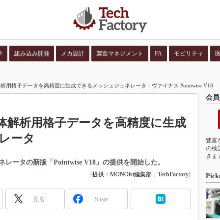
学
組み込み開発
メカ設計
製造マネジメント
FA
モビリティ
並び順：
コンテン
用格子データを高精度に生成できるメッシュジェネレータ：ヴァイナス Pointwise V18
会員
体解析用格子データを高精度に生成
レータ
豊富
の検
きま
タの新版「Pointwise V18」の提供を開始した。
[
提供：MONOist編集部
，
TechFactory
]
Pick
見る
Share