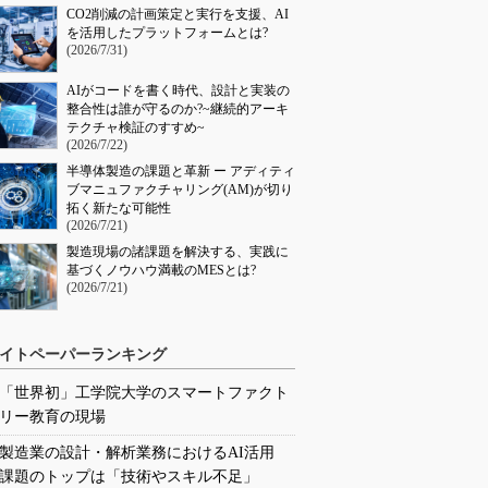
CO2削減の計画策定と実行を支援、AI
を活用したプラットフォームとは?
(2026/7/31)
AIがコードを書く時代、設計と実装の
整合性は誰が守るのか?~継続的アーキ
テクチャ検証のすすめ~
(2026/7/22)
半導体製造の課題と革新 ー アディティ
ブマニュファクチャリング(AM)が切り
拓く新たな可能性
(2026/7/21)
製造現場の諸課題を解決する、実践に
基づくノウハウ満載のMESとは?
(2026/7/21)
イトペーパーランキング
「世界初」工学院大学のスマートファクト
リー教育の現場
製造業の設計・解析業務におけるAI活用
課題のトップは「技術やスキル不足」