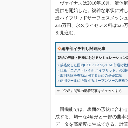
ヴァイナスは2016年10月、流体解析
提供を開始した。複雑な形状に対
造ハイブリッドサーフェスメッシ
235万円、永久ライセンス料は52
を見込む。
◎
編集部イチ押し関連記事
製品の設計・開発におけるシミュレーション
» 成熟化した国内CAD／CAM／CAE市場の
» 日産「エクストレイル ハイブリッド」の
» 風洞実験を有効活用するための基礎知識
» 商用ツールに匹敵するオープンソース解析
⇒「CAE」関連の新着記事をチェックする
同機能では、表面の形状に合わせ
成する。均一な4角形と一部の曲率
データを高精度に生成できる。計