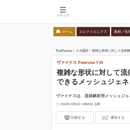
メディア
ホーム
エレクトロニクス
素材／化
検索語を入力してください
TechFactory
>
メカ設計
>
複雑な形状に対して流体解析
ヴァイナス Pointwise V18
複雑な形状に対して流
できるメッシュジェネ
ヴァイナスは、流体解析用メッシュジェネレー
2016年12月05日 15時00分 公開
印刷する
通知する