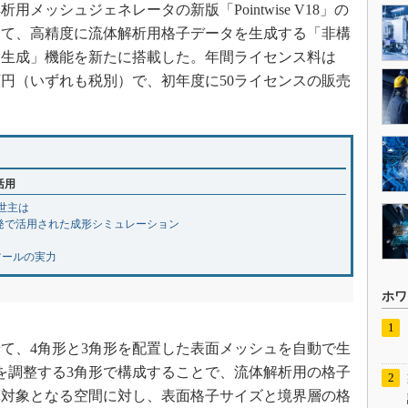
用メッシュジェネレータの新版「Pointwise V18」の
して、高精度に流体解析用格子データを生成する「非構
ュ生成」機能を新たに搭載した。年間ライセンス料は
5万円（いずれも税別）で、初年度に50ライセンスの販売
活用
救世主は
開発で活用された成形シミュレーション
ツールの実力
ホワ
て、4角形と3角形を配置した表面メッシュを自動で生
を調整する3角形で構成することで、流体解析用の格子
算対象となる空間に対し、表面格子サイズと境界層の格