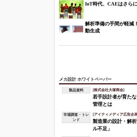
IoT時代、CAEはさ
解析準備の手間が軽減！
動生成
メカ設計 ホワイトペーパー
[株式会社大塚商会]
製品資料
若手設計者が育たな
管理とは
[アイティメディア広告企画
市場調査・トレ
ンド
製造業の設計・解析
ル不足」