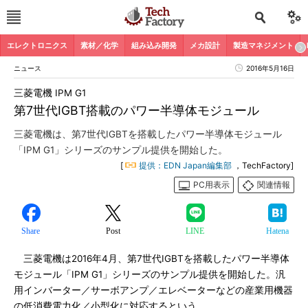
エレクトロニクス
素材／化学
組み込み開発
メカ設計
製造マネジメント
ニュース
2016年5月16日
三菱電機 IPM G1
第7世代IGBT搭載のパワー半導体モジュール
三菱電機は、第7世代IGBTを搭載したパワー半導体モジュール
「IPM G1」シリーズのサンプル提供を開始した。
[
提供：EDN Japan編集部
，TechFactory]
PC用表示
関連情報
Share
Post
LINE
Hatena
三菱電機は2016年4月、第7世代IGBTを搭載したパワー半導体
モジュール「IPM G1」シリーズのサンプル提供を開始した。汎
用インバーター／サーボアンプ／エレベーターなどの産業用機器
の低消費電力化／小型化に対応するという。