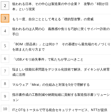
狙われる日本、その中心は製造業の中小企業？ 攻撃の「8割が日
本」という現実
もう一度、自分ごととして考える「標的型攻撃」の脅威
狙われるのは人間の心 義務感や焦りを巧妙に突くサイバー詐欺の
手口
「BOM（部品表）」とは何か？ その基礎から最先端のモノづくり
を踏まえた在り方まで
「USBメモリ紛失事件」で私たちが学ぶべきこと
悩ましい技能伝承問題をデジタル化技術で解決、ダイキンが人材育
成に活用
マルウェア「Mirai」の仕組みと対策を5分で理解する
指示書作成の工数削減や納期短縮に貢献する製造指示書ソリューシ
ョン
ITとOTをトータルで守る統合セキュリティサービス、NTTが提供