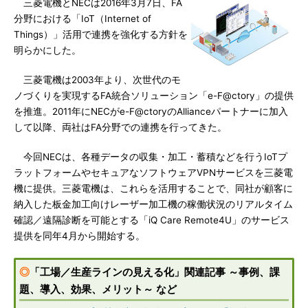
三菱電機とNECは2016年3月7日、FA
分野における「IoT（Internet of
Things）」活用で連携を強化する方針を
明らかにした。
三菱電機は2003年より、次世代のモ
ノづくりを実現するFA統合ソリューション「e-F@ctory」の提供
を推進。2011年にNECがe-F@ctoryのAllianceパートナーに加入
して以降、両社はFA分野での連携を行ってきた。
今回NECは、各種データの収集・加工・蓄積などを行うIoTプ
ラットフォームやセキュアなソフトウェアVPNサービスを三菱電
機に提供。三菱電機は、これらを活用することで、同社が顧客に
納入した板金加工向けレーザー加工機の稼働状況のリアルタイム
確認／遠隔診断を可能とする「iQ Care Remote4U」のサービス
提供を同年4月から開始する。
◎
「工場／生産ラインの見える化」関連記事 ～事例、課
題、導入、効果、メリット～ など