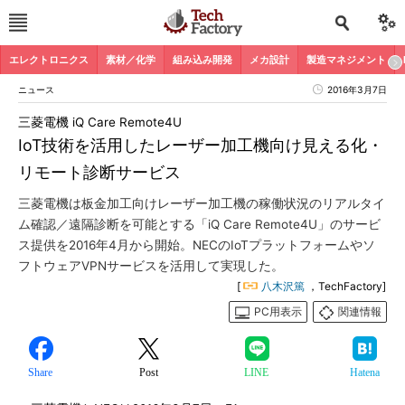
エレクトロニクス
素材／化学
組み込み開発
メカ設計
製造マネジメント
ニュース
2016年3月7日
三菱電機 iQ Care Remote4U
IoT技術を活用したレーザー加工機向け見える化・
リモート診断サービス
三菱電機は板金加工向けレーザー加工機の稼働状況のリアルタイ
ム確認／遠隔診断を可能とする「iQ Care Remote4U」のサービ
ス提供を2016年4月から開始。NECのIoTプラットフォームやソ
フトウェアVPNサービスを活用して実現した。
[
八木沢篤
，TechFactory]
PC用表示
関連情報
Share
Post
LINE
Hatena