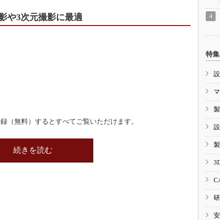
影や3次元撮影に最適
特集
設
マ
製
登録（無料）するとすべてご覧いただけます。
設
製
続きを読む
3
C
研
安