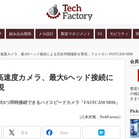
学
組み込み開発
メカ設計
製造マネジメント
FA
モビリティ
並び順：
コンテン
度カメラ、最大6ヘッド接続による完全同期撮影を実現：フォトロン FASTCAM MH6
会員
高速度カメラ、最大6ヘッド接続に
現
豊富
の検
きま
6つ同時接続できるハイスピードカメラ「FASTCAM MH6」
Pick
[
八木沢篤
，
TechFactory
]
見る
Share