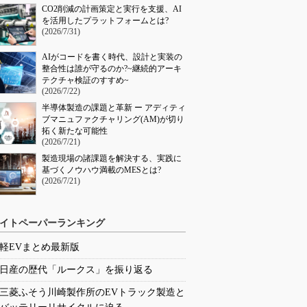
CO2削減の計画策定と実行を支援、AI
を活用したプラットフォームとは?
(2026/7/31)
AIがコードを書く時代、設計と実装の
整合性は誰が守るのか?~継続的アーキ
テクチャ検証のすすめ~
(2026/7/22)
半導体製造の課題と革新 ー アディティ
ブマニュファクチャリング(AM)が切り
拓く新たな可能性
(2026/7/21)
製造現場の諸課題を解決する、実践に
基づくノウハウ満載のMESとは?
(2026/7/21)
イトペーパーランキング
軽EVまとめ最新版
日産の歴代「ルークス」を振り返る
三菱ふそう川崎製作所のEVトラック製造と