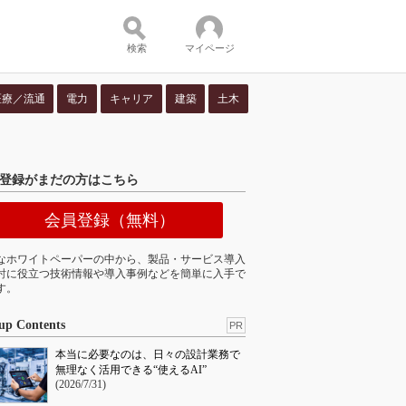
検索
マイページ
医療／流通
電力
キャリア
建築
土木
ツ：
登録がまだの方はこちら
会員登録（無料）
なホワイトペーパーの中から、製品・サービス導入
討に役立つ技術情報や導入事例などを簡単に入手で
す。
up Contents
PR
本当に必要なのは、日々の設計業務で
無理なく活用できる“使えるAI”
(2026/7/31)