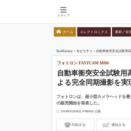
メディア
ホーム
エレクトロニクス
素材／化
検索語を入力してください
TechFactory
>
モビリティ
>
自動車衝突安全試験用高速
フォトロン FASTCAM MH6
自動車衝突安全試験用
よる完全同期撮影を実
フォトロンは、超小型カメラヘッドを最大
の販売開始を発表した。
2019年03月08日 07時00分 公開
印刷する
通知する