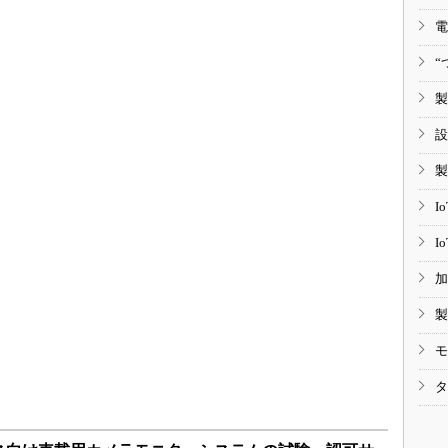
電
“
製
設
製
I
I
加
製
モ
タ