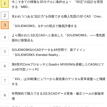
今こそ全ての情報を3Dモデルに集約せよ！ “3D正”の設計を実現
する「MBD」
失われつつある“設計力”を回復できる職人気質の3D CAD「Creo」
「SOLIDWORKS」を6つの視点で徹底評価する
より開かれた3次元CADへと進化した「SOLIDWORKS」――電気図
面向け新製品も
SOLIDWORKSのCADデータをAR空間で、新アドイン
「SOLIDWORKS Xtended Reality」
第6世代CoreプロセッサとQuadro M1000Mを搭載したCAD向けフ
ルHD15型ノートPC
「XVL」は3D軽量ビュワーから製造業のデジタル変革基盤へと飛躍
する
年間契約で購入できる3次元CADデータ変換・修正ツールの新版登
場