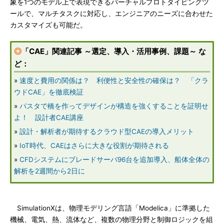
象を1つのモデル上で表現できるバーチャルプロトタイピングツ
ールで、マルチタスクに対応し、エンジニアのニーズに合わせた
カスタマイズも可能だ。
◎
「CAE」関連記事 ～選定、導入・活用事例、課題～ な
ど：
»
速度と費用の関係は？ 利便性と安全性の確保は？ 「クラ
ウドCAE」を徹底検証
»
パスタで橋を作ってデザインが構造を強くすることを証明せ
よ！ 設計者CAE講座
»
設計・解析者が期待するクラウド型CAEの導入メリット
»
IoT時代、CAEはさらに大きな役割が期待される
»
CFDシステムにブレードサーバ96台を追加導入、船体全体の
解析を2週間から2日に
SimulationXは、物理モデリング言語「Modelica」に準拠した
機械、電気、熱、流体など、複数の物理分野と制御ロジックを組