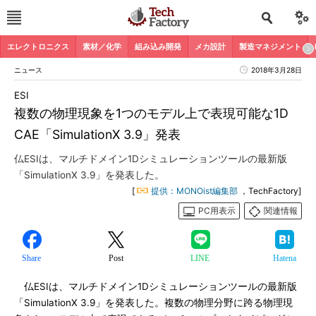
エレクトロニクス
素材／化学
組み込み開発
メカ設計
製造マネジメント
ニュース
2018年3月28日
ESI
複数の物理現象を1つのモデル上で表現可能な1D
CAE「SimulationX 3.9」発表
仏ESIは、マルチドメイン1Dシミュレーションツールの最新版
「SimulationX 3.9」を発表した。
[
提供：MONOist編集部
，TechFactory]
PC用表示
関連情報
Share
Post
LINE
Hatena
仏ESIは、マルチドメイン1Dシミュレーションツールの最新版
「SimulationX 3.9」を発表した。複数の物理分野に跨る物理現