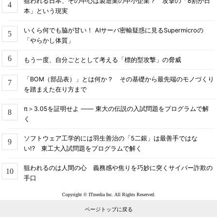
狙われる日本、その中心は製造業の中小企業？ 攻撃の「8割が日
本」という現実
いくら何でも脇が甘い！ AIサーバ密輸疑惑に見るSupermicroの
「やらかし体質」
もう一度、自分ごととして考える「標的型攻撃」の脅威
「BOM（部品表）」とは何か？ その基礎から最先端のモノづくり
を踏まえた在り方まで
π＞3.05を証明せよ ―― 東大の伝説の入試問題をプログラムで解
く
ソフトウェア工学的には羽生善治の「5二銀」は最善手ではな
い!? 東工大入試問題をプログラムで解く
狙われるのは人間の心 義務感や焦りを巧妙に突くサイバー詐欺の
手口
Copyright © ITmedia Inc. All Rights Reserved.
ページトップに戻る