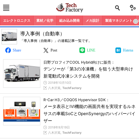
エレクトロニクス
素材／化学
組み込み開発
メカ設計
製造マネジメント
導入事例（自動車）
「導入事例（自動車）」の連載記事一覧です。
Share
Post
LINE
Hatena
日野プロフィアCOOL Hybrid向けに販売：
デンソーが「第3の冷凍機」を狙う大型車向け
新電動式冷凍システムを開発
2018年10月10日
八木沢篤,
TechFactory
R-Car H3／COQOS Hypervisor SDK：
メータ表示とIVI機能の画面共有を実現するルネ
サスの車載SoCとOpenSynergyのハイパーバイ
ザー
2018年9月19日
八木沢篤,
TechFactory