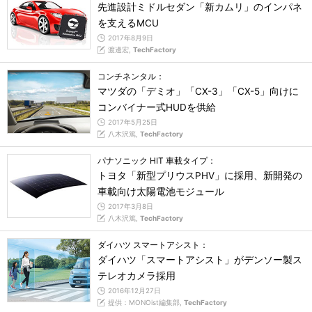
先進設計ミドルセダン「新カムリ」のインパネ
を支えるMCU
2017年8月9日
渡邊宏,
TechFactory
コンチネンタル：
マツダの「デミオ」「CX-3」「CX-5」向けに
コンバイナー式HUDを供給
2017年5月25日
八木沢篤,
TechFactory
パナソニック HIT 車載タイプ：
トヨタ「新型プリウスPHV」に採用、新開発の
車載向け太陽電池モジュール
2017年3月8日
八木沢篤,
TechFactory
ダイハツ スマートアシスト：
ダイハツ「スマートアシスト」がデンソー製ス
テレオカメラ採用
2016年12月27日
提供：MONOist編集部,
TechFactory