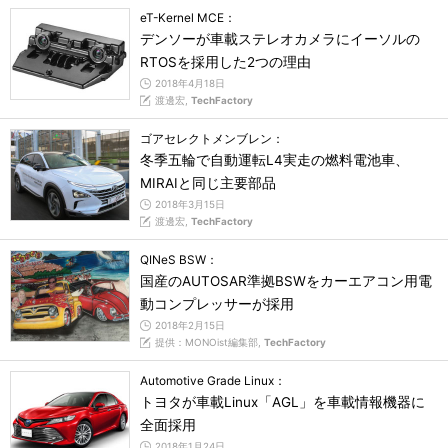
eT-Kernel MCE：
デンソーが車載ステレオカメラにイーソルの
RTOSを採用した2つの理由
2018年4月18日
渡邊宏,
TechFactory
ゴアセレクトメンブレン：
冬季五輪で自動運転L4実走の燃料電池車、
MIRAIと同じ主要部品
2018年3月15日
渡邊宏,
TechFactory
QINeS BSW：
国産のAUTOSAR準拠BSWをカーエアコン用電
動コンプレッサーが採用
2018年2月15日
提供：MONOist編集部,
TechFactory
Automotive Grade Linux：
トヨタが車載Linux「AGL」を車載情報機器に
全面採用
2018年1月24日