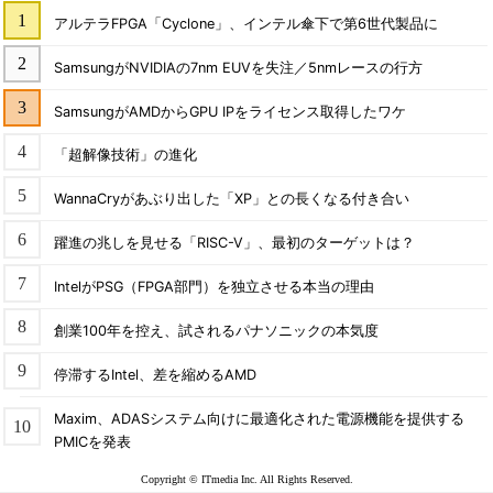
アルテラFPGA「Cyclone」、インテル傘下で第6世代製品に
SamsungがNVIDIAの7nm EUVを失注／5nmレースの行方
SamsungがAMDからGPU IPをライセンス取得したワケ
「超解像技術」の進化
WannaCryがあぶり出した「XP」との長くなる付き合い
躍進の兆しを見せる「RISC-V」、最初のターゲットは？
IntelがPSG（FPGA部門）を独立させる本当の理由
創業100年を控え、試されるパナソニックの本気度
停滞するIntel、差を縮めるAMD
Maxim、ADASシステム向けに最適化された電源機能を提供する
PMICを発表
Copyright © ITmedia Inc. All Rights Reserved.