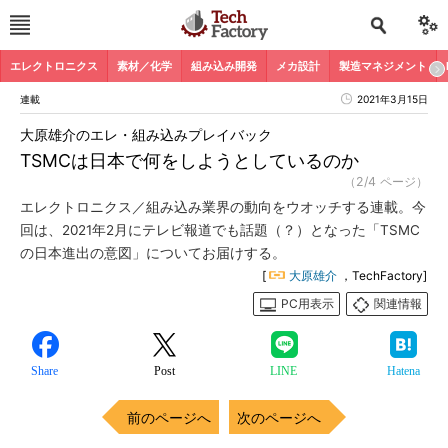
エレクトロニクス
素材／化学
組み込み開発
メカ設計
製造マネジメント
連載
2021年3月15日
大原雄介のエレ・組み込みプレイバック
TSMCは日本で何をしようとしているのか
（2/4 ページ）
エレクトロニクス／組み込み業界の動向をウオッチする連載。今
回は、2021年2月にテレビ報道でも話題（？）となった「TSMC
の日本進出の意図」についてお届けする。
[
大原雄介
，TechFactory]
PC用表示
関連情報
Share
Post
LINE
Hatena
前のページへ
次のページへ