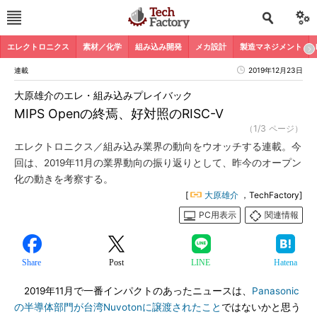
エレクトロニクス
素材／化学
組み込み開発
メカ設計
製造マネジメント
連載
2019年12月23日
大原雄介のエレ・組み込みプレイバック
MIPS Openの終焉、好対照のRISC-V
（1/3 ページ）
エレクトロニクス／組み込み業界の動向をウオッチする連載。今
回は、2019年11月の業界動向の振り返りとして、昨今のオープン
化の動きを考察する。
[
大原雄介
，TechFactory]
PC用表示
関連情報
Share
Post
LINE
Hatena
2019年11月で一番インパクトのあったニュースは、
Panasonic
の半導体部門が台湾Nuvotonに譲渡されたこと
ではないかと思う