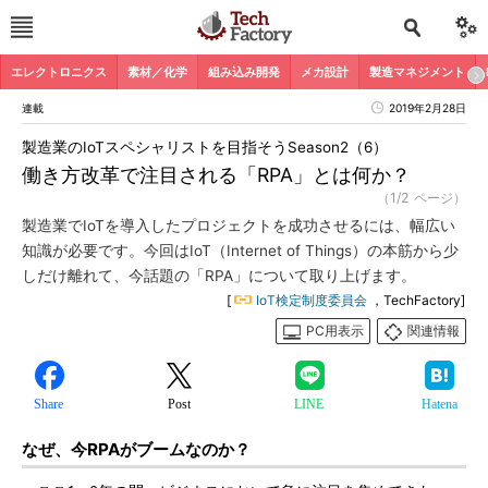
エレクトロニクス
素材／化学
組み込み開発
メカ設計
製造マネジメント
連載
2019年2月28日
製造業のIoTスペシャリストを目指そうSeason2（6）
働き方改革で注目される「RPA」とは何か？
（1/2 ページ）
製造業でIoTを導入したプロジェクトを成功させるには、幅広い
知識が必要です。今回はIoT（Internet of Things）の本筋から少
しだけ離れて、今話題の「RPA」について取り上げます。
[
IoT検定制度委員会
，TechFactory]
PC用表示
関連情報
Share
Post
LINE
Hatena
なぜ、今RPAがブームなのか？