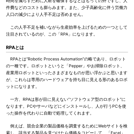
時間を減らすために人材を確保するなどはもっての外ですし、人
件費などのコストも膨らみます。また、少子高齢化に伴う労働力
人口の減少により人手不足は否めません。
この人手不足を補いながら生産効率を上げるための一つとして
注目されているのが、この「RPA」になります。
RPAとは
RPAとは“Robotic Process Automation”の略であり、ロボット
の一種です。ロボットというと「Pepper」やお掃除ロボット、
産業用ロボットといったさまざまなものが思い浮かぶと思います
が、これらは専用のハードウェアを持ち目に見える形のあるロボ
ットになります。
一方、RPAは形が目に見えない“ソフトウェア型のロボット”に
なります。PCやサーバなどにインストールし、人が行うPCを使
った操作を代わりに自動で処理してくれます。
例えば、競合企業の製品価格を調査するためにWebサイトを検
索し、該当する製品を見つけたら価格をコピーして、「Excel」