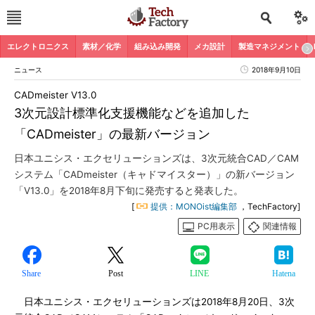
エレクトロニクス
素材／化学
組み込み開発
メカ設計
製造マネジメント
ニュース
2018年9月10日
CADmeister V13.0
3次元設計標準化支援機能などを追加した
「CADmeister」の最新バージョン
日本ユニシス・エクセリューションズは、3次元統合CAD／CAM
システム「CADmeister（キャドマイスター）」の新バージョン
「V13.0」を2018年8月下旬に発売すると発表した。
[
提供：MONOist編集部
，TechFactory]
PC用表示
関連情報
Share
Post
LINE
Hatena
日本ユニシス・エクセリューションズは2018年8月20日、3次