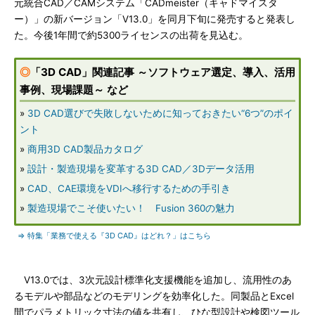
元統合CAD／CAMシステム「CADmeister（キャドマイスタ
ー）」の新バージョン「V13.0」を同月下旬に発売すると発表し
た。今後1年間で約5300ライセンスの出荷を見込む。
◎
「3D CAD」関連記事 ～ソフトウェア選定、導入、活用
事例、現場課題～ など
»
3D CAD選びで失敗しないために知っておきたい“6つ”のポイ
ント
»
商用3D CAD製品カタログ
»
設計・製造現場を変革する3D CAD／3Dデータ活用
»
CAD、CAE環境をVDIへ移行するための手引き
»
製造現場でこそ使いたい！ Fusion 360の魅力
⇒ 特集「業務で使える『3D CAD』はどれ？」はこちら
V13.0では、3次元設計標準化支援機能を追加し、流用性のあ
るモデルや部品などのモデリングを効率化した。同製品とExcel
間でパラメトリック寸法の値を共有し、ひな型設計や検図ツール