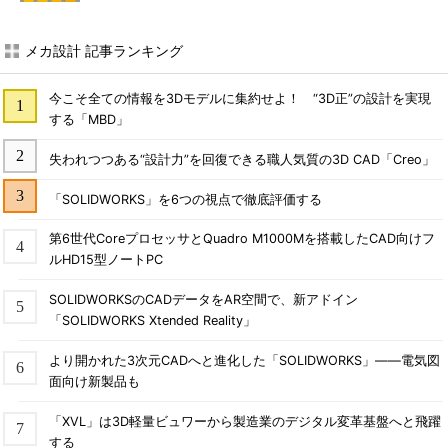
メカ設計 記事ランキング
今こそ全ての情報を3Dモデルに集約せよ！ “3D正”の設計を実現
する「MBD」
失われつつある“設計力”を回復できる職人気質の3D CAD「Creo」
「SOLIDWORKS」を6つの視点で徹底評価する
第6世代CoreプロセッサとQuadro M1000Mを搭載したCAD向けフ
ルHD15型ノートPC
SOLIDWORKSのCADデータをAR空間で、新アドイン
「SOLIDWORKS Xtended Reality」
より開かれた3次元CADへと進化した「SOLIDWORKS」――電気図
面向け新製品も
「XVL」は3D軽量ビュワーから製造業のデジタル変革基盤へと飛躍
する