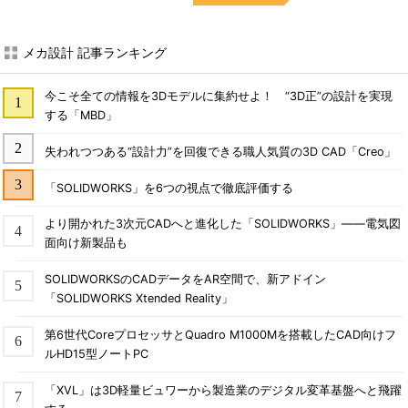
メカ設計 記事ランキング
今こそ全ての情報を3Dモデルに集約せよ！ “3D正”の設計を実現
する「MBD」
失われつつある“設計力”を回復できる職人気質の3D CAD「Creo」
「SOLIDWORKS」を6つの視点で徹底評価する
より開かれた3次元CADへと進化した「SOLIDWORKS」――電気図
面向け新製品も
SOLIDWORKSのCADデータをAR空間で、新アドイン
「SOLIDWORKS Xtended Reality」
第6世代CoreプロセッサとQuadro M1000Mを搭載したCAD向けフ
ルHD15型ノートPC
「XVL」は3D軽量ビュワーから製造業のデジタル変革基盤へと飛躍