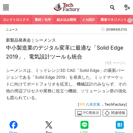
エレクトロニクス
素材／化学
組み込み開発
メカ設計
製造マネジメント
ニュース
2018年6月27日
新製品発表会｜シーメンス
中小製造業のデジタル変革に最適な「Solid Edge
2019」、電気設計ツールも統合
（1/2 ページ）
シーメンスは、ミッドレンジ3D CAD「Solid Edge」の最新バー
ジョンである「Solid Edge 2019」を発表した。ミッドマーケッ
トに向けてポートフォリオを拡充し、機械設計のみならず、その
他の周辺プロセスや業務に役立つ機能、ソリューション群の強化
も図られている。
[
八木沢篤
，TechFactory]
PC用表示
関連情報
Share
Post
LINE
Hatena