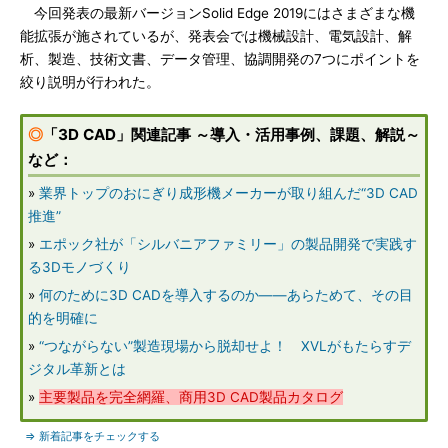
今回発表の最新バージョンSolid Edge 2019にはさまざまな機
能拡張が施されているが、発表会では機械設計、電気設計、解
析、製造、技術文書、データ管理、協調開発の7つにポイントを
絞り説明が行われた。
◎
「3D CAD」関連記事 ～導入・活用事例、課題、解説～
など：
»
業界トップのおにぎり成形機メーカーが取り組んだ“3D CAD
推進”
»
エポック社が「シルバニアファミリー」の製品開発で実践す
る3Dモノづくり
»
何のために3D CADを導入するのか――あらためて、その目
的を明確に
»
“つながらない”製造現場から脱却せよ！ XVLがもたらすデ
ジタル革新とは
»
主要製品を完全網羅、商用3D CAD製品カタログ
⇒ 新着記事をチェックする