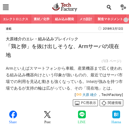
エレクトロニクス
素材／化学
組み込み開発
メカ設計
製造マネジメント
連載
2018年3月12日
大原雄介のエレ・組み込みプレイバック
「鶏と卵」を抜け出しそうな、Armサーバの現在
地
（1/3 ページ）
Armといえばスマートフォンから車載、産業機器まで広く使われ
る組み込み機器向けという印象が強いものの、最近ではサーバ市
場での利用を見込む動きも強くなっている。Intelが強みを持つ市
場であるが支持の輪は広がっている、その「現在地」とは。
[
大原 雄介
，TechFactory]
PC用表示
関連情報
Share
Post
LINE
Hatena