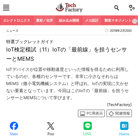
エレクトロニクス
素材／化学
組み込み開発
メカ設計
製造マネジメント
ニュース
2018年2月20日
特選ブックレットガイド
IoT検定模試（11）IoTの「最前線」を担うセンサ
ーとMEMS
IoTデバイスが位置や移動速度といった情報を得るために利用し
ているのが、各種のセンサーです。非常に小さなそれらは
MEMS（微小電気機械システム）と呼ばれ、IoTの実現に欠かせ
ない要素となっています。今回はこのIoTの「最前線」を担うセ
ンサーとMEMSについて学びます。
[TechFactory]
PC用表示
関連情報
Share
Post
LINE
Hatena