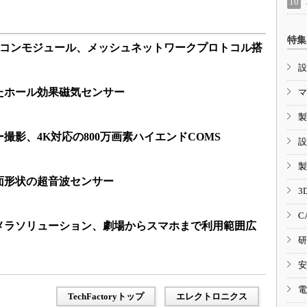
特集
型ビーコンモジュール、メッシュネットワークプロトコル搭
設
たホール効果磁気センサー
マ
製
撮影、4K対応の800万画素ハイエンドCOMS
設
製
球面形状の超音波センサー
3
C
カメラソリューション、劇場からスマホまで利用範囲広
研
安
電
TechFactoryトップ
エレクトロニクス