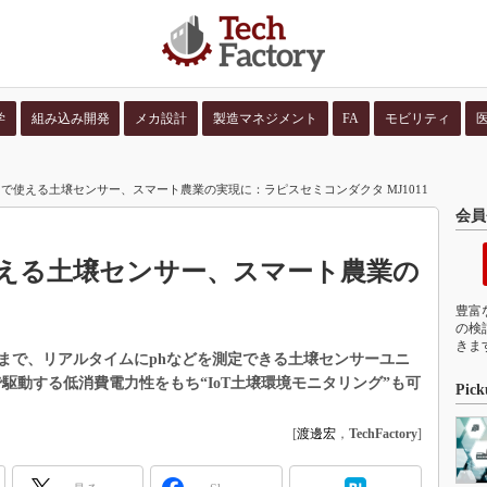
学
組み込み開発
メカ設計
製造マネジメント
FA
モビリティ
並び順：
コンテン
で使える土壌センサー、スマート農業の実現に：ラピスセミコンダクタ MJ1011
会員
える土壌センサー、スマート農業の
豊富
の検
きま
まで、リアルタイムにphなどを測定できる土壌センサーユニ
で駆動する低消費電力性をもち“IoT土壌環境モニタリング”も可
Pick
[
渡邊宏
，
TechFactory
]