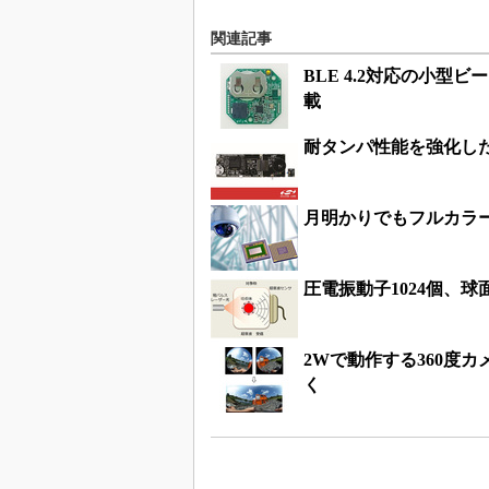
関連記事
BLE 4.2対応の小
載
耐タンパ性能を強化し
月明かりでもフルカラー
圧電振動子1024個、
2Wで動作する360度
く