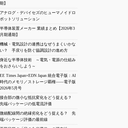
期】
アナログ・デバイセズのヒューマノイドロ
ボットソリューション
半導体装置メーカー 業績まとめ【2026年3
月期通期】
機械・電気設計の連携はなぜうまくいかな
い？ 手戻りを防ぐ協調設計の進め方
身近な半導体技術 ～電気・電源の仕組み
をおさらいしよう～
EE Times Japan×EDN Japan 統合電子版：AI
時代のメモリ／ストレージ覇権――電子版
2026年5月号
接合部の微小な抵抗変化をどう捉える？
先端パッケージの低電流評価
微細配線間の絶縁劣化をどう捉える？ 先
端パッケージ評価の最前線