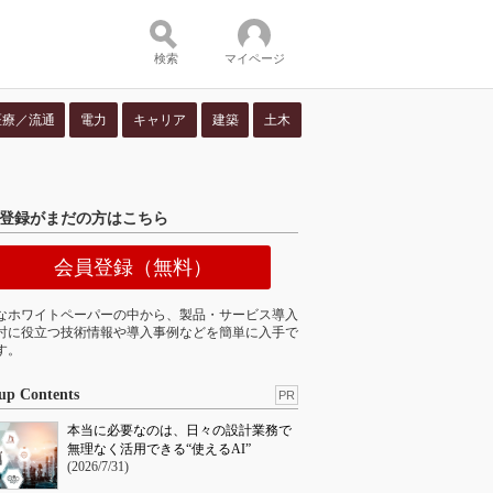
検索
マイページ
医療／流通
電力
キャリア
建築
土木
ツ：
登録がまだの方はこちら
会員登録（無料）
なホワイトペーパーの中から、製品・サービス導入
討に役立つ技術情報や導入事例などを簡単に入手で
す。
up Contents
PR
本当に必要なのは、日々の設計業務で
無理なく活用できる“使えるAI”
(2026/7/31)