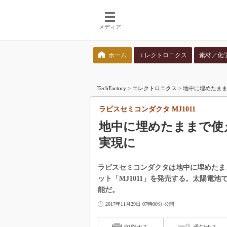
メディア
ホーム
エレクトロニクス
素材／化
検索語を入力してください
TechFactory
>
エレクトロニクス
>
地中に埋めたまま
ラピスセミコンダクタ MJ1011
地中に埋めたままで使
実現に
ラピスセミコンダクタは地中に埋めたま
ット「MJ1011」を発売する。太陽電池
能だ。
2017年11月29日 07時00分 公開