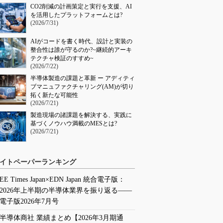
CO2削減の計画策定と実行を支援、AI
を活用したプラットフォームとは?
(2026/7/31)
AIがコードを書く時代、設計と実装の
整合性は誰が守るのか?~継続的アーキ
テクチャ検証のすすめ~
(2026/7/22)
半導体製造の課題と革新 ー アディティ
ブマニュファクチャリング(AM)が切り
拓く新たな可能性
(2026/7/21)
製造現場の諸課題を解決する、実践に
基づくノウハウ満載のMESとは?
(2026/7/21)
イトペーパーランキング
EE Times Japan×EDN Japan 統合電子版：
2026年上半期の半導体業界を振り返る――
電子版2026年7月号
半導体商社 業績まとめ【2026年3月期通