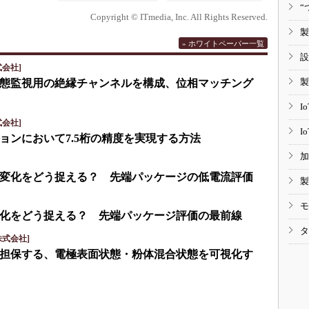
“
Copyright © ITmedia, Inc. All Rights Reserved.
製
» ホワイトペーパー一覧
設
会社]
製
eで状態監視用の絶縁チャンネルを構成、位相マッチング
I
会社]
I
ョンにおいて7.5桁の精度を実現する方法
加
変化をどう捉える？ 先端パッケージの低電流評価
製
モ
化をどう捉える？ 先端パッケージ評価の最前線
タ
式会社]
担保する、電極表面状態・粉体混合状態を可視化す