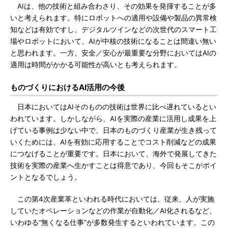
AIは、他の技術と組み合わさり、その効果を発揮することが多
いと考えられます。特にロボットへの適用や設備や製品の異常検
知などは有効ですし、デジタルツインなどの次世代のスマート工
場やロボットにおいて、AIが中核の技術になることは間違い無い
と思われます。一方、安全／安心が最重要な分野においてはAIの
適用は時間がかかる可能性が高いとも考えられます。
ものづくりにおけるAI活用の今後
日本においてはAIそのものの技術は世界に比べ遅れているとい
われています。しかしながら、AIを実際の産業に活用し成果を上
げている事例は少ない中で、日本のものづくり産業が生き残って
いくためには、AIを有効に応用することでコスト削減などの成果
につなげることが重要です。日本において、海外で発展してきた
技術を実際の産業へ生かすことは得意であり、今回もそこがポイ
ントとなるでしょう。
この第4次産業革といわれる時代においては、従来、人が実施
していたオペレーションなどの作業が自動化／AI化されるなど、
いわゆる“無くなる仕事”が多数発生するといわれています。この