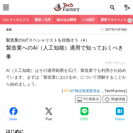
エレクトロニクス
素材／化学
組み込み開発
メカ設計
製造マネジメント
連載
2017年11月16日
製造業のIoTスペシャリストを目指そう（4）
製造業へのAI（人工知能）適用で知っておくべき
事
（1/2 ページ）
AI（人工知能）はその適用範囲を広げ、製造業でも利用され始め
ています。まずは「製造業におけるAI」について理解することか
ら始めましょう。
[
IoT検定制度委員会
，TechFactory]
PC用表示
関連情報
Share
Post
LINE
Hatena
はじめに