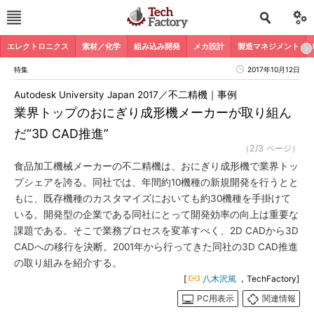
エレクトロニクス
素材／化学
組み込み開発
メカ設計
製造マネジメント
特集
2017年10月12日
Autodesk University Japan 2017／不二精機｜事例
業界トップのおにぎり成形機メーカーが取り組ん
だ“3D CAD推進”
（2/3 ページ）
食品加工機械メーカーの不二精機は、おにぎり成形機で業界トッ
プシェアを誇る。同社では、年間約10機種の新規開発を行うとと
もに、既存機種のカスタマイズにおいても約30機種を手掛けて
いる。開発型の企業である同社にとって開発効率の向上は重要な
課題である。そこで業務プロセスを変革すべく、2D CADから3D
CADへの移行を決断。2001年から行ってきた同社の3D CAD推進
の取り組みを紹介する。
[
八木沢篤
，TechFactory]
PC用表示
関連情報