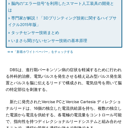
» 脳内の“エラー信号”を利用したスマート人工装具の開発と
は
» 専門家が解説！「3Dプリンティング技術に関するハイプサ
イクル2015年版」
» タッチセンサー技術まとめ
» いまさら聞けないセンサー技術の基本原理
⇒⇒「新着ホワイトペーパー」をチェックする
DBSは、進行期パーキンソン病の症状を軽減するために行われ
る外科的治療。電気パルスを発生させる植え込み型パルス発生装
置とパルスを脳に伝えるリードで構成され、電気信号を用いて脳
の特定部位を刺激する。
新たに発売されたVercise PCとVercise Cartesia ディレクショ
ナルリードは、16個の独立した電流供給源を持ち、複数の独立し
た電源から電流を供給する。各電極の電流量をコントロール可能
で、指向性を持つディレクショナルリードシステムと組み合わせ