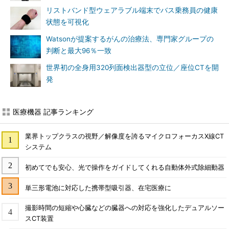
リストバンド型ウェアラブル端末でバス乗務員の健康
状態を可視化
Watsonが提案するがんの治療法、専門家グループの
判断と最大96％一致
世界初の全身用320列面検出器型の立位／座位CTを開
発
医療機器 記事ランキング
業界トップクラスの視野／解像度を誇るマイクロフォーカスX線CT
システム
初めてでも安心、光で操作をガイドしてくれる自動体外式除細動器
単三形電池に対応した携帯型吸引器、在宅医療に
撮影時間の短縮や心臓などの臓器への対応を強化したデュアルソー
スCT装置