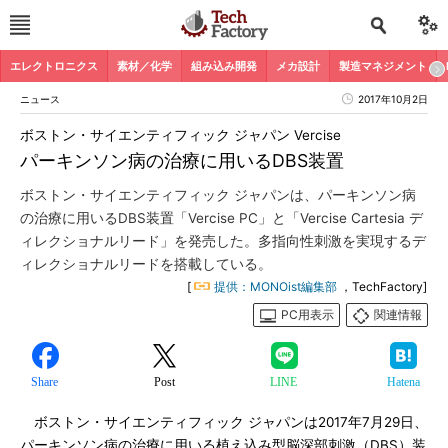
エレクトロニクス
素材／化学
組み込み開発
メカ設計
製造マネジメント
ニュース
2017年10月2日
ボストン・サイエンティフィック ジャパン Vercise
パーキンソン病の治療に用いるDBS装置
ボストン・サイエンティフィック ジャパンは、パーキンソン病
の治療に用いるDBS装置「Vercise PC」と「Vercise Cartesia デ
ィレクショナルリード」を発売した。多指向性刺激を実現するデ
ィレクショナルリードを搭載している。
[
提供：MONOist編集部
，TechFactory]
PC用表示
関連情報
Share
Post
LINE
Hatena
ボストン・サイエンティフィック ジャパンは2017年7月29日、
パーキンソン病の治療に用いる植え込み型脳深部刺激（DBS）装