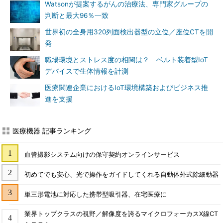
Watsonが提案するがんの治療法、専門家グループの
判断と最大96％一致
世界初の全身用320列面検出器型の立位／座位CTを開
発
職場環境とストレス度の相関は？ ベルト装着型IoT
デバイスで生体情報を計測
医療関連企業におけるIoT環境構築およびビジネス推
進を支援
医療機器 記事ランキング
血管撮影システム向けの保守契約オンラインサービス
初めてでも安心、光で操作をガイドしてくれる自動体外式除細動器
単三形電池に対応した携帯型吸引器、在宅医療に
業界トップクラスの視野／解像度を誇るマイクロフォーカスX線CT