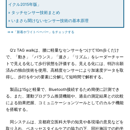
イクル2015年版」
» タッチセンサー技術まとめ
» いまさら聞けないセンサー技術の基本原理
⇒⇒「新着ホワイトペーパー」をチェックする
Q'z TAG walkは、腰に軽量なセンサーをつけて10m歩くだけ
で、「動き」「バランス」「速さ」「リズム」をレーダーチャー
トで見える化して歩行状態を評価する。見える化には、特許出願
済みの独自技術を使用。高精度センサーにより加速度データを取
得し、歩行を6つの要素に分解して短時間で解析する。
製品は15gと軽量で、Bluetooth接続するため簡便に計測でき
る。また、運動プログラム推奨機能や、過去の測定結果との比較
による効果把握、コミュニケーションツールとしてのカルテ機能
を搭載する。
同システムは、京都府立医科大学の知見や各現場の意見などを
取り入れ、ベネッセスタイルケアの協力の下、同社施設での約半