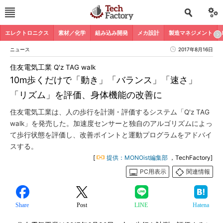
エレクトロニクス
素材／化学
組み込み開発
メカ設計
製造マネジメント
ニュース
2017年8月16日
住友電気工業 Q'z TAG walk
10m歩くだけで「動き」「バランス」「速さ」
「リズム」を評価、身体機能の改善に
住友電気工業は、人の歩行を計測・評価するシステム「Q'z TAG
walk」を発売した。加速度センサーと独自のアルゴリズムによっ
て歩行状態を評価し、改善ポイントと運動プログラムをアドバイ
スする。
[
提供：MONOist編集部
，TechFactory]
PC用表示
関連情報
Share
Post
LINE
Hatena