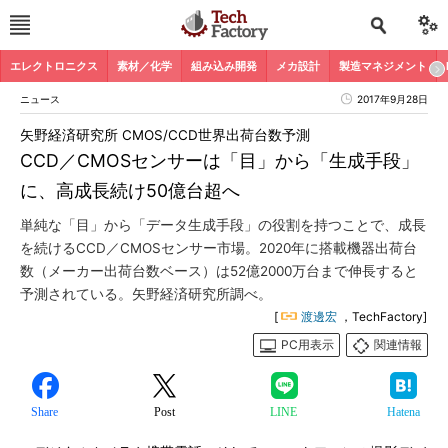
エレクトロニクス
素材／化学
組み込み開発
メカ設計
製造マネジメント
ニュース
2017年9月28日
矢野経済研究所 CMOS/CCD世界出荷台数予測
CCD／CMOSセンサーは「目」から「生成手段」
に、高成長続け50億台超へ
単純な「目」から「データ生成手段」の役割を持つことで、成長
を続けるCCD／CMOSセンサー市場。2020年に搭載機器出荷台
数（メーカー出荷台数ベース）は52億2000万台まで伸長すると
予測されている。矢野経済研究所調べ。
[
渡邊宏
，TechFactory]
PC用表示
関連情報
Share
Post
LINE
Hatena