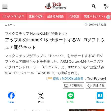
エレクトロニクス
素材／化学
組み込み開発
メカ設計
製造マネジメント
ニュース
2017年6月12日
マイクロチップ HomeKit対応開発キット
アップルのHomeKitをサポートするWi-Fiソフトウ
ェア開発キット
マイクロチップがアップル「HomeKit」をサポートするWi-Fiソ
フトウェア開発キットを発表した。ARM Cortex-M4ベースのマ
イクロコントローラー「CEC1702」と、802.11b／g／n認証済み
のWi-Fiモジュール「WINC1510」で構成される。
[
提供：MONOist編集部
，TechFactory]
PC用表示
関連情報
Share
Post
LINE
Hatena