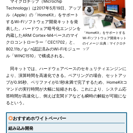
マイクロチップ（Microchip
Technology）は2017年5月19日、アップ
ル（Apple）の「HomeKit」をサポート
するWi-Fiソフトウェア開発キットを発
表した。ハードウェア暗号化エンジンを
「HomeKit」をサポートする
内蔵したARM Cortex-M4ベースのマイ
Wi-Fiソフトウェア開発キット
クロコントローラー「CEC1702」と、
のイメージ 出典：マイクロチ
802.11b／g／n認証済みのWi-Fiモジュー
ップ
ル「WINC1510」で構成される。
同キットでは、ハードウェアベースのセキュリティエンジンに
より、演算時間を高速化できる。ペアリングの場合、セットアッ
プが0.95秒、ベリファイが0.1秒未満で完了するため、HomeKitコ
マンドの実行時間が大幅に短縮される。これにより、システム応
答時間が高速化し、例えば玄関ドアなども瞬時の解錠が可能にな
るという。
◎
おすすめホワイトペーパー
組み込み開発