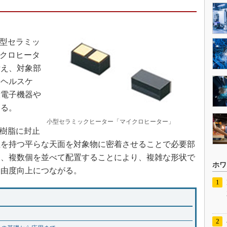
ズの小型セラミッ
イクロヒータ
備え、対象部
。ヘルスケ
般電子機器や
する。
小型セラミックヒーター「マイクロヒーター」
樹脂に封止
性を持つ平らな天面を対象物に密着させることで必要部
た、複数個を並べて配置することにより、複雑な形状で
ホワ
自由度向上につながる。