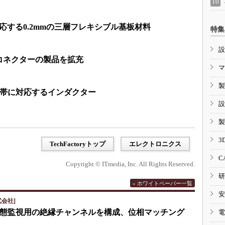
に対応する0.2mmの三層フレキシブル基板材料
特集
設
コネクターの製品を拡充
マ
製
波数帯に対応するインダクター
設
製
3
TechFactoryトップ
エレクトロニクス
C
Copyright © ITmedia, Inc. All Rights Reserved.
研
» ホワイトペーパー一覧
安
会社]
eで状態監視用の絶縁チャンネルを構成、位相マッチング
電