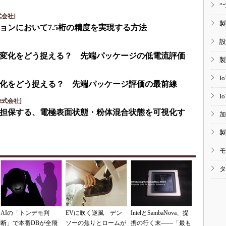
“
会社]
製
ョンにおいて7.5桁の精度を実現する方法
設
変化をどう捉える？ 先端パッケージの低電流評価
製
I
化をどう捉える？ 先端パッケージ評価の最前線
I
式会社]
担保する、電極表面状態・粉体混合状態を可視化す
加
製
モ
タ
AIの「トンデモ判
EVに吹く逆風 デン
IntelとSambaNova、提
断」で本番DBが全飛
ソーの焦りとロームが
携の行く末――「最も