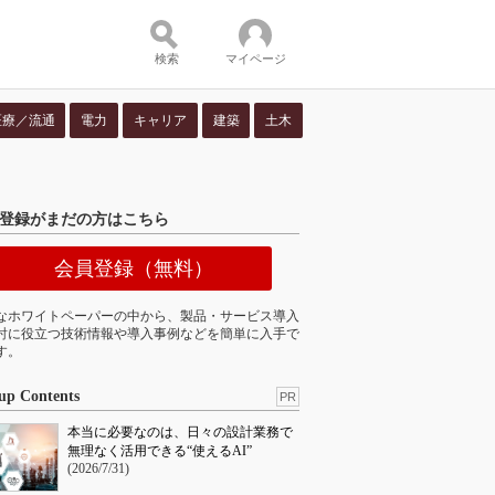
検索
マイページ
医療／流通
電力
キャリア
建築
土木
ツ：
登録がまだの方はこちら
会員登録（無料）
なホワイトペーパーの中から、製品・サービス導入
討に役立つ技術情報や導入事例などを簡単に入手で
す。
up Contents
PR
本当に必要なのは、日々の設計業務で
無理なく活用できる“使えるAI”
(2026/7/31)