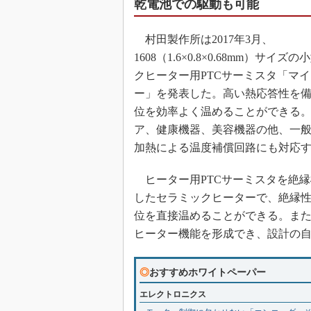
乾電池での駆動も可能
村田製作所は2017年3月、
1608（1.6×0.8×0.68mm）サイ
クヒーター用PTCサーミスタ「マ
ー」を発表した。高い熱応答性を
位を効率よく温めることができる
ア、健康機器、美容機器の他、一
加熱による温度補償回路にも対応
ヒーター用PTCサーミスタを絶縁
したセラミックヒーターで、絶縁
位を直接温めることができる。ま
ヒーター機能を形成でき、設計の
◎
おすすめホワイトペーパー
エレクトロニクス