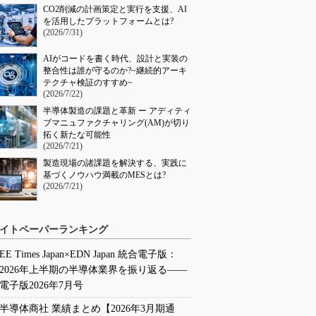
CO2削減の計画策定と実行を支援、AI
を活用したプラットフォームとは?
(2026/7/31)
AIがコードを書く時代、設計と実装の
整合性は誰が守るのか?~継続的アーキ
テクチャ検証のすすめ~
(2026/7/22)
半導体製造の課題と革新 ー アディティ
ブマニュファクチャリング(AM)が切り
拓く新たな可能性
(2026/7/21)
製造現場の諸課題を解決する、実践に
基づくノウハウ満載のMESとは?
(2026/7/21)
イトペーパーランキング
EE Times Japan×EDN Japan 統合電子版：
2026年上半期の半導体業界を振り返る――
電子版2026年7月号
半導体商社 業績まとめ【2026年3月期通