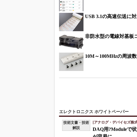
USB 3.1の高速伝送
非防水型の電線対基板
10M～100MHzの周
エレクトロニクス ホワイトペーパー
[アナログ・デバイセズ株式
技術文書・技術
解説
DAQ用?Modul
が容易に