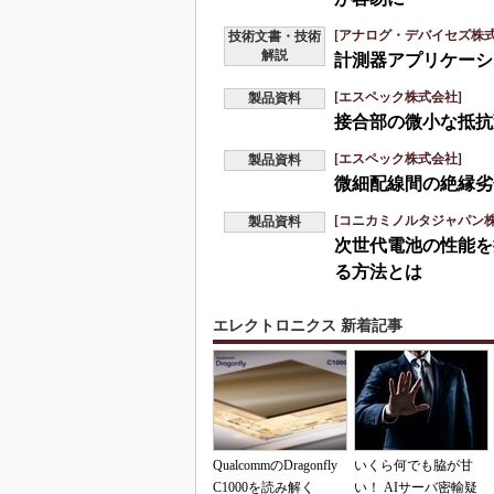
[アナログ・デバイセズ株式
技術文書・技術
解説
計測器アプリケーシ
[エスペック株式会社]
製品資料
接合部の微小な抵抗
[エスペック株式会社]
製品資料
微細配線間の絶縁劣
[コニカミノルタジャパン株
製品資料
次世代電池の性能を
る方法とは
エレクトロニクス 新着記事
QualcommのDragonfly
いくら何でも脇が甘
C1000を読み解く
い！ AIサーバ密輸疑