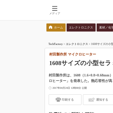
メディア
ホーム
エレクトロニクス
素材／化
検索語を入力してください
TechFactory
>
エレクトロニクス
>
1608サイズの
村田製作所 マイクロヒーター
1608サイズの小型セ
村田製作所は、1608（1.6×0.8×0.
ロヒーター」を発表した。熱応答性が高
2017年04月24日 12時00分 公開
印刷する
通知する