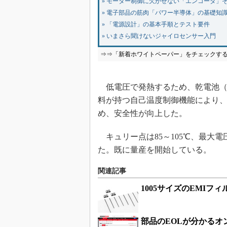
» モーター制御に欠かせない「エンコーダ」
» 電子部品の筋肉「パワー半導体」の基礎知
» 「電源設計」の基本手順とテスト要件
» いまさら聞けないジャイロセンサー入門
⇒⇒「新着ホワイトペーパー」をチェックす
低電圧で発熱するため、乾電池（1
料が持つ自己温度制御機能により
め、安全性が向上した。
キュリー点は85～105℃、最大電圧
た。既に量産を開始している。
関連記事
1005サイズのEMIフ
部品のEOLが分かるオ