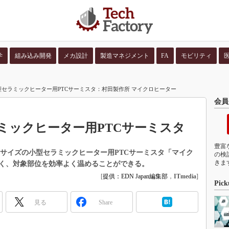
学
組み込み開発
メカ設計
製造マネジメント
FA
モビリティ
並び順：
コンテン
小型セラミックヒーター用PTCサーミスタ：村田製作所 マイクロヒーター
会員
ラミックヒーター用PTCサーミスタ
豊富
68mm）サイズの小型セラミックヒーター用PTCサーミスタ「マイク
の検
きま
く、対象部位を効率よく温めることができる。
[
提供：EDN Japan編集部
，
ITmedia
]
Pick
見る
Share