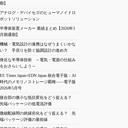
期】
アナログ・デバイセズのヒューマノイドロ
ボットソリューション
半導体装置メーカー 業績まとめ【2026年3
月期通期】
機械・電気設計の連携はなぜうまくいかな
い？ 手戻りを防ぐ協調設計の進め方
身近な半導体技術 ～電気・電源の仕組み
をおさらいしよう～
EE Times Japan×EDN Japan 統合電子版：AI
時代のメモリ／ストレージ覇権――電子版
2026年5月号
接合部の微小な抵抗変化をどう捉える？
先端パッケージの低電流評価
微細配線間の絶縁劣化をどう捉える？ 先
端パッケージ評価の最前線