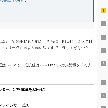
その基礎から応用まで
識
る
.5V）での駆動も可能だ。さらに、PTCセラミック材
、キュリー点近辺より高い温度まで上昇しすぎないた
は2～6Vで、抵抗値は2.2～68Ωまでの7品種をそろえ
ィルター、定格電流を3.5倍に
ンラインサービス