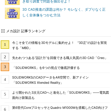
き取り調査で問題を抽出せよ！
3D CAD推進の課題は何か？ モレなく、ダブりなく正
しく全体像をつかむ方法
メカ設計 記事ランキング
今こそ全ての情報を3Dモデルに集約せよ！ “3D正”の設計を実現
する「MBD」
失われつつある“設計力”を回復できる職人気質の3D CAD「Creo」
「SOLIDWORKS」を6つの視点で徹底評価する
SOLIDWORKSのCADデータをAR空間で、新アドイン
「SOLIDWORKS Xtended Reality」
より開かれた3次元CADへと進化した「SOLIDWORKS」――電気図
面向け新製品も
第6世代CoreプロセッサとQuadro M1000Mを搭載したCAD向けフ