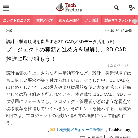
エレクトロニクス
素材／化学
組み込み開発
メカ設計
製造マネジメント
連載
2017年1月20日
設計・製造現場を変革する3D CAD／3Dデータ活用（5）
プロジェクトの種類と進め方を理解し、3D CAD
推進に取り組もう！
（2/2 ページ）
設計品質の向上、さらなる生産効率化など、設計・製造現場では
常に厳しい要求が突き付けられている。そうした中、3D CADを
はじめとしたツールの導入やより効果的な使い方を追求した組織
としての取り組みも行われている。本連載では3D CAD／3Dデー
タ活用にフォーカスし、プロジェクト管理者がどのような視点で
現場改革を推進していくべきか、そのヒントを提示する。連載第
5回では、プロジェクトの種類や進め方の概要について解説す
る。
[
土橋美博／飯沼ゲージ製作所
，TechFactory]