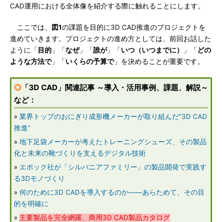
CAD運用における全体像を紹介する際に触れることにします。
ここでは、
図1
の課題を目的に3D CAD推進のプロジェクトを
進めていきます。プロジェクトの進め方としては、前回お話した
ように「
目的
」「
なぜ
」「
誰が
」「
いつ（いつまでに）
」「
どの
ような方法で
」「
いくらの予算で
」を決めることが重要です。
◎
「3D CAD」関連記事 ～導入・活用事例、課題、解説～
など：
»
業界トップのおにぎり成形機メーカーが取り組んだ“3D CAD
推進”
»
地下足袋メーカーが考えたトレーニングシューズ、その製品
化と未来の靴づくりを支えるデジタル技術
»
エポック社が「シルバニアファミリー」の製品開発で実践す
る3Dモノづくり
»
何のために3D CADを導入するのか――あらためて、その目
的を明確に
»
主要製品を完全網羅、商用3D CAD製品カタログ