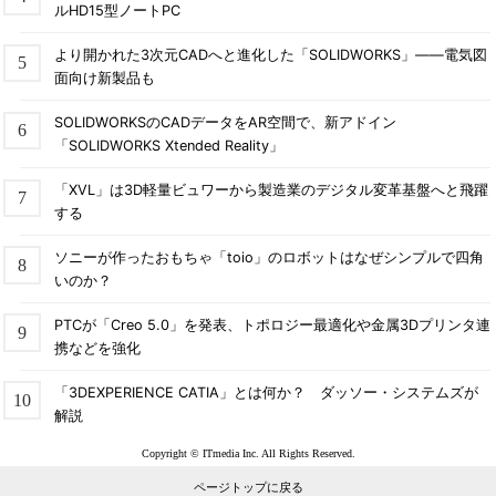
ルHD15型ノートPC
より開かれた3次元CADへと進化した「SOLIDWORKS」――電気図
面向け新製品も
SOLIDWORKSのCADデータをAR空間で、新アドイン
「SOLIDWORKS Xtended Reality」
「XVL」は3D軽量ビュワーから製造業のデジタル変革基盤へと飛躍
する
ソニーが作ったおもちゃ「toio」のロボットはなぜシンプルで四角
いのか？
PTCが「Creo 5.0」を発表、トポロジー最適化や金属3Dプリンタ連
携などを強化
「3DEXPERIENCE CATIA」とは何か？ ダッソー・システムズが
解説
Copyright © ITmedia Inc. All Rights Reserved.
ページトップに戻る