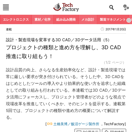
エレクトロニクス
素材／化学
組み込み開発
メカ設計
製造マネジメント
連載
2017年1月20日
設計・製造現場を変革する3D CAD／3Dデータ活用（5）
プロジェクトの種類と進め方を理解し、3D CAD
推進に取り組もう！
（1/2 ページ）
設計品質の向上、さらなる生産効率化など、設計・製造現場では
常に厳しい要求が突き付けられている。そうした中、3D CADを
はじめとしたツールの導入やより効果的な使い方を追求した組織
としての取り組みも行われている。本連載では3D CAD／3Dデー
タ活用にフォーカスし、プロジェクト管理者がどのような視点で
現場改革を推進していくべきか、そのヒントを提示する。連載第
5回では、プロジェクトの種類や進め方の概要について解説す
る。
[
土橋美博／飯沼ゲージ製作所
，TechFactory]