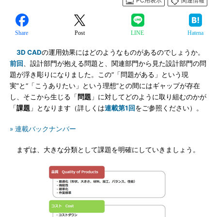
PC用表示
関連情報
Share
Post
LINE
Hatena
3D CAD
の運用効果にはどのようなものがあるのでしょうか。
前回
、設計部門が抱える問題と、関連部門から見た設計部門の問
題が浮き彫りになりました。この“「問題がある」という現
実”と“「こうありたい」という理想”との間にはギャップが存在
し、そこから生じる「
問題
」に対してどのように取り組むのかが
「
課題
」となります（詳しくは
連載第1回
をご参照ください）。
» 連載バックナンバー
まずは、大きな分類として課題を明確にしていきましょう。