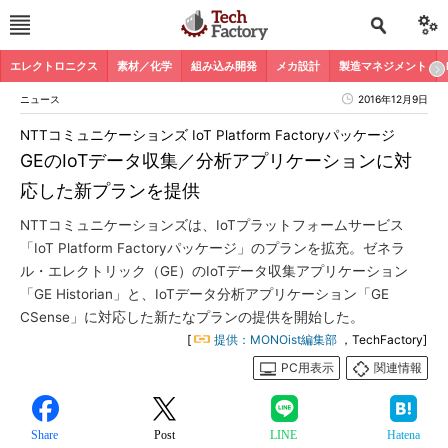
エレクトロニクス
素材／化学
組み込み開発
メカ設計
製造マネジメント
ニュース
2016年12月9日
NTTコミュニケーションズ IoT Platform Factoryパッケージ
GEのIoTデータ収集／分析アプリケーションに対
応した新プランを提供
NTTコミュニケーションズは、IoTプラットフォームサービス
「IoT Platform Factoryパッケージ」のプランを拡充。ゼネラ
ル・エレクトリック（GE）のIoTデータ収集アプリケーション
「GE Historian」と、IoTデータ分析アプリケーション「GE
CSense」に対応した新たなプランの提供を開始した。
[
提供：MONOist編集部
，TechFactory]
PC用表示
関連情報
Share
Post
LINE
Hatena