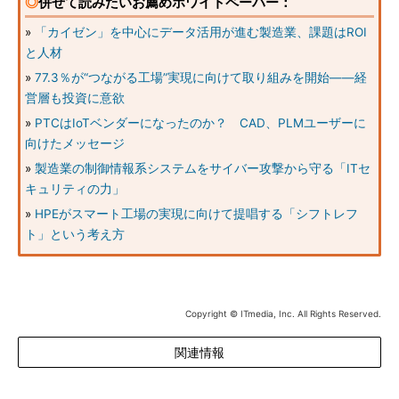
◎
併せて読みたいお薦めホワイトペーパー：
»
「カイゼン」を中心にデータ活用が進む製造業、課題はROI
と人材
»
77.3％が“つながる工場”実現に向けて取り組みを開始――経
営層も投資に意欲
»
PTCはIoTベンダーになったのか？ CAD、PLMユーザーに
向けたメッセージ
»
製造業の制御情報系システムをサイバー攻撃から守る「ITセ
キュリティの力」
»
HPEがスマート工場の実現に向けて提唱する「シフトレフ
ト」という考え方
Copyright © ITmedia, Inc. All Rights Reserved.
関連情報