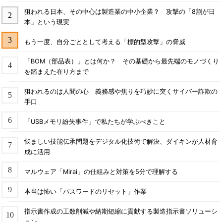
狙われる日本、その中心は製造業の中小企業？ 攻撃の「8割が日
本」という現実
もう一度、自分ごととして考える「標的型攻撃」の脅威
「BOM（部品表）」とは何か？ その基礎から最先端のモノづくり
を踏まえた在り方まで
狙われるのは人間の心 義務感や焦りを巧妙に突くサイバー詐欺の
手口
「USBメモリ紛失事件」で私たちが学ぶべきこと
悩ましい技能伝承問題をデジタル化技術で解決、ダイキンが人材育
成に活用
マルウェア「Mirai」の仕組みと対策を5分で理解する
本当は怖い「パスワードのリセット」作業
指示書作成の工数削減や納期短縮に貢献する製造指示書ソリューシ
ョン