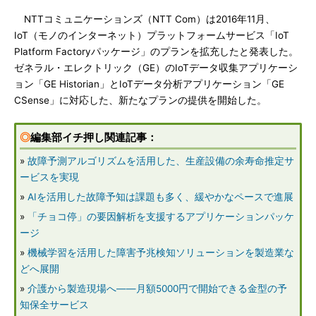
NTTコミュニケーションズ（NTT Com）は2016年11月、
IoT（モノのインターネット）プラットフォームサービス「IoT
Platform Factoryパッケージ」のプランを拡充したと発表した。
ゼネラル・エレクトリック（GE）のIoTデータ収集アプリケーシ
ョン「GE Historian」とIoTデータ分析アプリケーション「GE
CSense」に対応した、新たなプランの提供を開始した。
◎
編集部イチ押し関連記事：
»
故障予測アルゴリズムを活用した、生産設備の余寿命推定サ
ービスを実現
»
AIを活用した故障予知は課題も多く、緩やかなペースで進展
»
「チョコ停」の要因解析を支援するアプリケーションパッケ
ージ
»
機械学習を活用した障害予兆検知ソリューションを製造業な
どへ展開
»
介護から製造現場へ――月額5000円で開始できる金型の予
知保全サービス