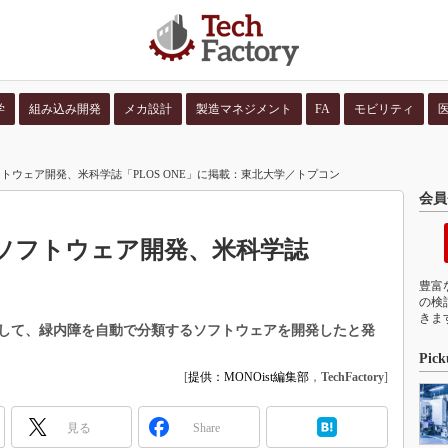
学
組み込み開発
メカ設計
製造マネジメント
FA
モビリティ
並び順：
コンテン
トウェア開発、米科学誌「PLOS ONE」に掲載：東北大学／トプコン
会員
ソフトウェア開発、米科学誌
豊富
の検
きま
して、緑内障を自動で分類するソフトウェアを開発したと発
Pick
[
提供：MONOist編集部
，
TechFactory
]
見る
Share