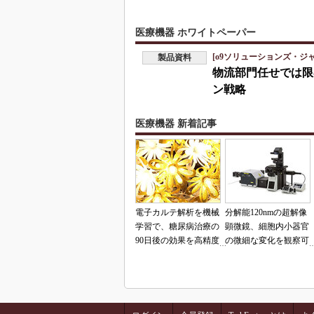
医療機器 ホワイトペーパー
[o9ソリューションズ・ジ
製品資料
物流部門任せでは限
ン戦略
医療機器 新着記事
電子カルテ解析を機械
分解能120nmの超解像
学習で、糖尿病治療の
顕微鏡、細胞内小器官
90日後の効果を高精度
の微細な変化を観察可
に予測
能に