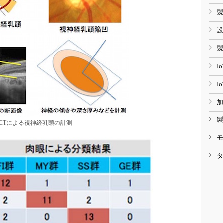
製
設
製
I
I
加
製
CTによる視神経乳頭の計測
モ
タ