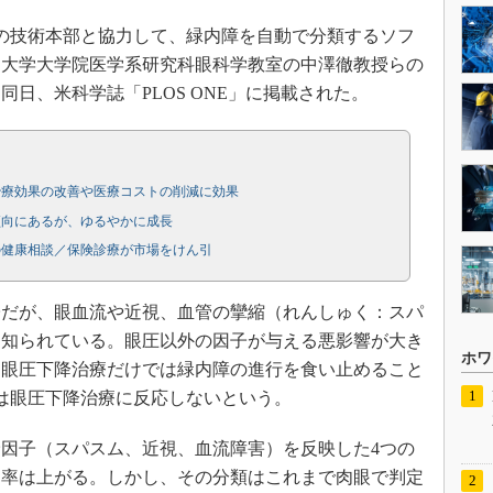
ンの技術本部と協力して、緑内障を自動で分類するソフ
同大学大学院医学系研究科眼科学教室の中澤徹教授らの
日、米科学誌「PLOS ONE」に掲載された。
治療効果の改善や医療コストの削減に効果
傾向にあるが、ゆるやかに成長
の健康相談／保険診療が市場をけん引
だが、眼血流や近視、血管の攣縮（れんしゅく：スパ
も知られている。眼圧以外の因子が与える悪影響が大き
ホワ
る眼圧下降治療だけでは緑内障の進行を食い止めること
は眼圧下降治療に反応しないという。
因子（スパスム、近視、血流障害）を反映した4つの
効率は上がる。しかし、その分類はこれまで肉眼で判定