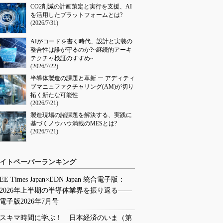
CO2削減の計画策定と実行を支援、AI
を活用したプラットフォームとは?
(2026/7/31)
AIがコードを書く時代、設計と実装の
整合性は誰が守るのか?~継続的アーキ
テクチャ検証のすすめ~
(2026/7/22)
半導体製造の課題と革新 ー アディティ
ブマニュファクチャリング(AM)が切り
拓く新たな可能性
(2026/7/21)
製造現場の諸課題を解決する、実践に
基づくノウハウ満載のMESとは?
(2026/7/21)
イトペーパーランキング
EE Times Japan×EDN Japan 統合電子版：
2026年上半期の半導体業界を振り返る――
電子版2026年7月号
スキマ時間に学ぶ！ 日本経済のいま（第