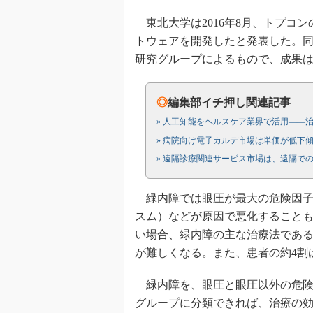
東北大学は2016年8月、トプコ
トウェアを開発したと発表した。
研究グループによるもので、成果は同
◎
編集部イチ押し関連記事
» 人工知能をヘルスケア業界で活用――
» 病院向け電子カルテ市場は単価が低下
» 遠隔診療関連サービス市場は、遠隔で
緑内障では眼圧が最大の危険因子
スム）などが原因で悪化すること
い場合、緑内障の主な治療法であ
が難しくなる。また、患者の約4割
緑内障を、眼圧と眼圧以外の危険
グループに分類できれば、治療の