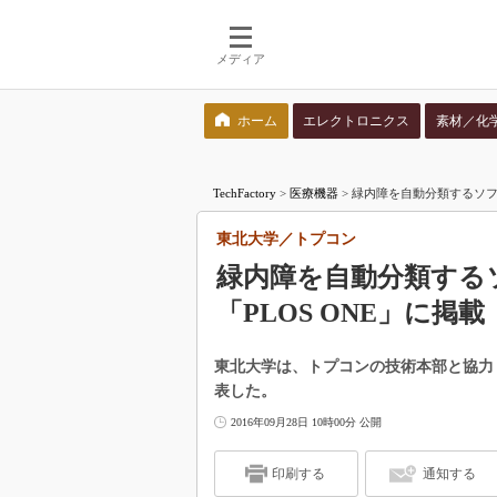
メディア
ホーム
エレクトロニクス
素材／化
検索語を入力してください
TechFactory
>
医療機器
>
緑内障を自動分類するソフ
東北大学／トプコン
緑内障を自動分類する
「PLOS ONE」に掲載
東北大学は、トプコンの技術本部と協力
表した。
2016年09月28日 10時00分 公開
印刷する
通知する