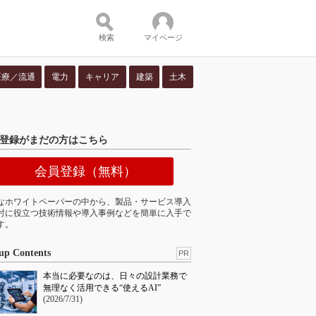
検索
マイページ
医療／流通
電力
キャリア
建築
土木
ツ：
登録がまだの方はこちら
会員登録（無料）
なホワイトペーパーの中から、製品・サービス導入
討に役立つ技術情報や導入事例などを簡単に入手で
す。
up Contents
PR
本当に必要なのは、日々の設計業務で
無理なく活用できる“使えるAI”
(2026/7/31)