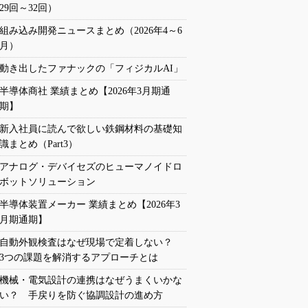
29回～32回）
組み込み開発ニュースまとめ（2026年4～6
月）
動き出したファナックの「フィジカルAI」
半導体商社 業績まとめ【2026年3月期通
期】
新入社員に読んで欲しい鉄鋼材料の基礎知
識まとめ（Part3）
アナログ・デバイセズのヒューマノイドロ
ボットソリューション
半導体装置メーカー 業績まとめ【2026年3
月期通期】
自動外観検査はなぜ現場で定着しない？
3つの課題を解消するアプローチとは
機械・電気設計の連携はなぜうまくいかな
い？ 手戻りを防ぐ協調設計の進め方