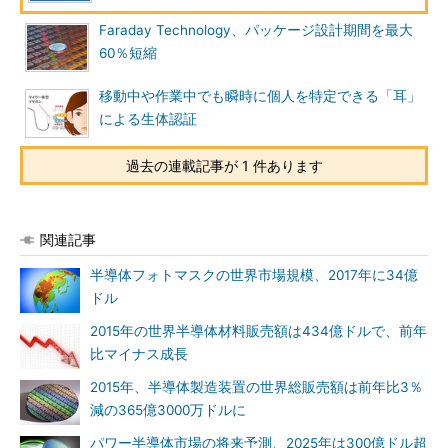
Faraday Technology、パッケージ設計期間を最大
60％短縮
移動中や作業中でも瞬時に個人を特定できる「耳」
による生体認証
過去の連載記事が 1 件あります
関連記事
半導体フォトマスクの世界市場規模、2017年に34億
ドル
2015年の世界半導体材料販売額は434億ドルで、前年
比マイナス成長
2015年、半導体製造装置の世界総販売額は前年比3％
減の365億3000万ドルに
パワー半導体市場の将来予測、2025年は300億ドル超