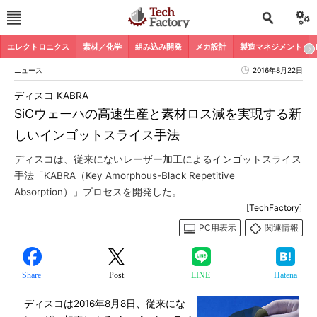
エレクトロニクス
素材／化学
組み込み開発
メカ設計
製造マネジメント
ニュース
2016年8月22日
ディスコ KABRA
SiCウェーハの高速生産と素材ロス減を実現する新
しいインゴットスライス手法
ディスコは、従来にないレーザー加工によるインゴットスライス
手法「KABRA（Key Amorphous-Black Repetitive
Absorption）」プロセスを開発した。
[TechFactory]
PC用表示
関連情報
Share
Post
LINE
Hatena
ディスコは2016年8月8日、従来にな