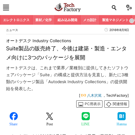
エレクトロニクス
素材／化学
組み込み開発
メカ設計
製造マネジメント
ニュース
2016年8月9日
オートデスク Industry Collections
Suite製品の販売終了、今後は建築・製造・エンタ
メ向けに3つのパッケージを展開
オートデスクは、これまで業界／業種別に提供してきたソフトウ
ェアパッケージ「Suite」の構成と提供方法を見直し、新たに3種
類のパッケージ製品「Autodesk Industry Collections」の提供開
始を発表した。
[
八木沢篤
，TechFactory]
PC用表示
関連情報
Share
Post
LINE
Hatena