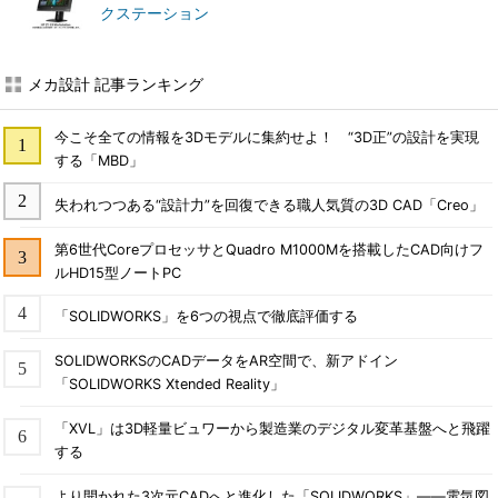
クステーション
メカ設計 記事ランキング
今こそ全ての情報を3Dモデルに集約せよ！ “3D正”の設計を実現
する「MBD」
失われつつある“設計力”を回復できる職人気質の3D CAD「Creo」
第6世代CoreプロセッサとQuadro M1000Mを搭載したCAD向けフ
ルHD15型ノートPC
「SOLIDWORKS」を6つの視点で徹底評価する
SOLIDWORKSのCADデータをAR空間で、新アドイン
「SOLIDWORKS Xtended Reality」
「XVL」は3D軽量ビュワーから製造業のデジタル変革基盤へと飛躍
する
より開かれた3次元CADへと進化した「SOLIDWORKS」――電気図