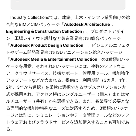
ー
Industry Collectionsでは、建築、土木・インフラ業界向けの総
合的なBIM／CIMパッケージ「
Autodesk Architecture，
Engineering＆Construction Collection
」、プロダクトデザイ
ン、工場レイアウト設計など製造業界向けの総合パッケージ
「
Autodesk Product Design Collection
」、ビジュアルエフェク
トやゲーム開発業界向けの3Dアニメーション総合パッケージ
「
Autodesk Media & Entertainment Collection
」の3種類のパッ
ケージを用意。それぞれのパッケージには、複数のソフトウェ
ア、クラウドサービス、技術サポート、管理用ツール、機能強化
アップデートなどが含まれる。提供は、利用期間（3カ月、1年、
2年、3年から選択）を柔軟に選択できるサブスクリプション方
式が採用され、アクセス権はシングルユーザー（個人）またはマ
ルチユーザー（共有）から選択できる。また、各業界で必要とな
る専門的な機能や特殊なニーズに対応するため、3種類のパッケ
ージとは別に、シミュレーションやデータ管理ツールなどのソフ
トウェアおよびクラウドサービスを追加購入することも可能であ
る。