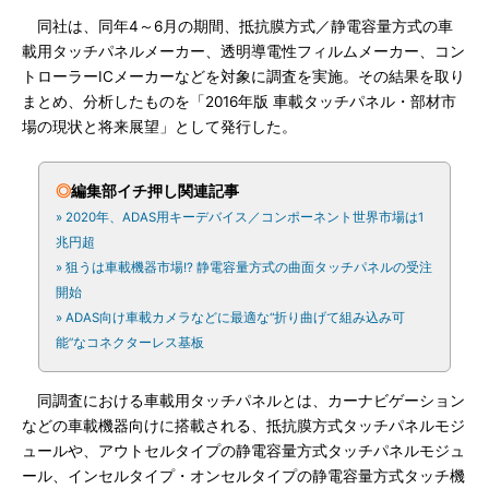
同社は、同年4～6月の期間、抵抗膜方式／静電容量方式の車
載用タッチパネルメーカー、透明導電性フィルムメーカー、コン
トローラーICメーカーなどを対象に調査を実施。その結果を取り
まとめ、分析したものを「2016年版 車載タッチパネル・部材市
場の現状と将来展望」として発行した。
◎
編集部イチ押し関連記事
» 2020年、ADAS用キーデバイス／コンポーネント世界市場は1
兆円超
» 狙うは車載機器市場!? 静電容量方式の曲面タッチパネルの受注
開始
» ADAS向け車載カメラなどに最適な“折り曲げて組み込み可
能”なコネクターレス基板
同調査における車載用タッチパネルとは、カーナビゲーション
などの車載機器向けに搭載される、抵抗膜方式タッチパネルモジ
ュールや、アウトセルタイプの静電容量方式タッチパネルモジュ
ール、インセルタイプ・オンセルタイプの静電容量方式タッチ機