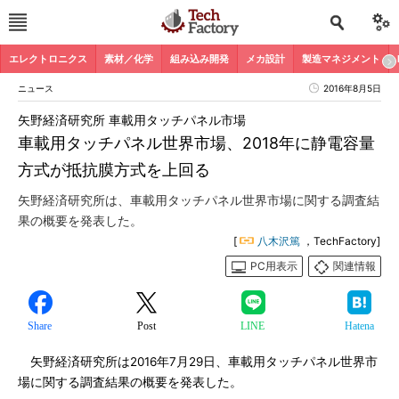
エレクトロニクス
素材／化学
組み込み開発
メカ設計
製造マネジメント
ニュース
2016年8月5日
矢野経済研究所 車載用タッチパネル市場
車載用タッチパネル世界市場、2018年に静電容量
方式が抵抗膜方式を上回る
矢野経済研究所は、車載用タッチパネル世界市場に関する調査結
果の概要を発表した。
[
八木沢篤
，TechFactory]
PC用表示
関連情報
Share
Post
LINE
Hatena
矢野経済研究所は2016年7月29日、車載用タッチパネル世界市
場に関する調査結果の概要を発表した。