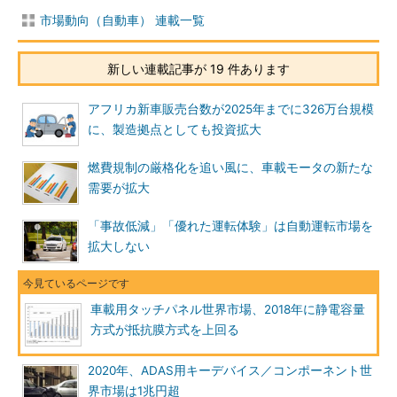
市場動向（自動車） 連載一覧
新しい連載記事が 19 件あります
アフリカ新車販売台数が2025年までに326万台規模
に、製造拠点としても投資拡大
燃費規制の厳格化を追い風に、車載モータの新たな
需要が拡大
「事故低減」「優れた運転体験」は自動運転市場を
拡大しない
車載用タッチパネル世界市場、2018年に静電容量
方式が抵抗膜方式を上回る
2020年、ADAS用キーデバイス／コンポーネント世
界市場は1兆円超