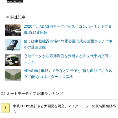
関連記事
2020年、ADAS用キーデバイス／コンポーネント世界
市場は1兆円超
狙うは車載機器市場!? 静電容量方式の曲面タッチパネ
ルの受注開始
心拍データから最適温度を判断する次世代車内空調シ
ステム
ADAS向け車載カメラなどに最適な“折り曲げて組み込
み可能”なコネクターレス基板
オートモーティブ 記事ランキング
車載HUDの奥行きと大画面を両立、マイクロミラーの実装面積縮小
も