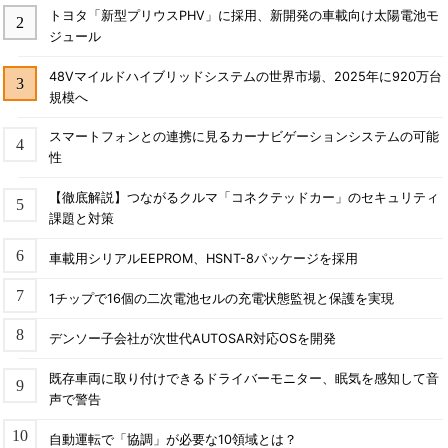
トヨタ「新型プリウスPHV」に採用、新開発の車載向け太陽電池モ
ジュール
48Vマイルドハイブリッドシステムの世界市場、2025年に920万台
規模へ
スマートフォンとの連携に見るカーナビゲーションシステムの可能
性
【徹底解説】つながるクルマ「コネクテッドカー」のセキュリティ
課題と対策
車載用シリアルEEPROM、HSNT-8パッケージを採用
1チップで16個の二次電池セルの充電状態監視と保護を実現
デンソー子会社が次世代AUTOSAR対応OSを開発
既存車両に取り付けできるドライバーモニター、眠気を感知して音
声で警告
自動運転で「協調」が必要な10領域とは？