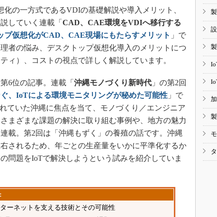
化の一方式であるVDIの基礎解説や導入メリット、
製
解説していく連載「
CAD、CAE環境をVDIへ移行する
設
ップ仮想化がCAD、CAE現場にもたらすメリット
」で
製
管理者の悩み、デスクトップ仮想化導入のメリットにつ
リティ）、コストの視点で詳しく解説しています。
I
I
第6位の記事。連載「
沖縄モノづくり新時代
」の第2回
ぐ、IoTによる環境モニタリングが秘めた可能性
」で
加
われていた沖縄に焦点を当て、モノづくり／エンジニア
製
るさまざまな課題の解決に取り組む事例や、地方の魅力
連載。第2回は「沖縄もずく」の養殖の話です。沖縄
モ
左右されるため、年ごとの生産量をいかに平準化するか
タ
の問題をIoTで解決しようという試みを紹介していま
：
ターネットを支える技術とその可能性