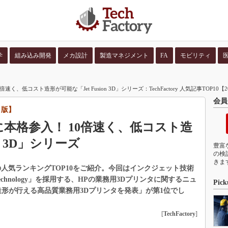
学
組み込み開発
メカ設計
製造マネジメント
FA
モビリティ
並び順：
コンテン
く、低コスト造形が可能な「Jet Fusion 3D」シリーズ：TechFactory 人気記事TOP10【
会員
5月版】
に本格参入！ 10倍速く、低コスト造
on 3D」シリーズ
豊富
の検
きま
ンツの人気ランキングTOP10をご紹介。今回はインクジェット技術
on technology」を採用する、HPの業務用3Dプリンタに関するニュ
Pick
造形が行える高品質業務用3Dプリンタを発表」が第1位でし
[
TechFactory
]