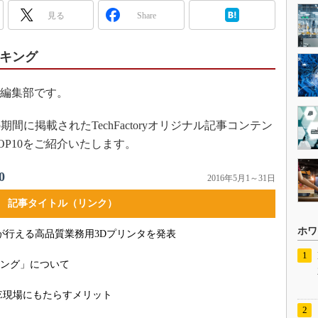
見る
Share
ランキング
ry編集部です。
期間に掲載されたTechFactoryオリジナル記事コンテン
P10をご紹介いたします。
0
2016年5月1～31日
記事タイトル（リンク）
ホワ
形が行える高品質業務用3Dプリンタを発表
ニング」について
AE現場にもたらすメリット