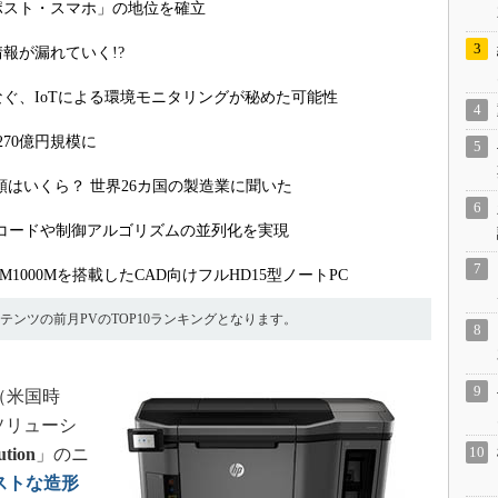
「ポスト・スマホ」の地位を確立
報が漏れていく!?
ぐ、IoTによる環境モニタリングが秘めた可能性
270億円規模に
額はいくら？ 世界26カ国の製造業に聞いた
ソースコードや制御アルゴリズムの並列化を実現
o M1000Mを搭載したCAD向けフルHD15型ノートPC
コンテンツの前月PVのTOP10ランキングとなります。
日（米国時
ソリューシ
ution
」のニ
ストな造形