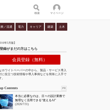
検索
マイページ
医療／流通
電力
キャリア
建築
土木
ツ：
2016年5月版】
登録がまだの方はこちら
会員登録（無料）
なホワイトペーパーの中から、製品・サービス導入
討に役立つ技術情報や導入事例などを簡単に入手で
す。
up Contents
PR
本当に必要なのは、日々の設計業務で
無理なく活用できる“使えるAI”
(2026/7/31)