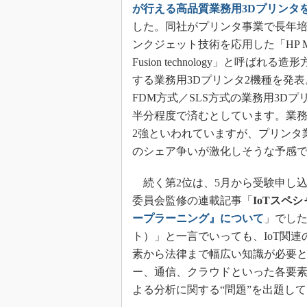
が行える高品質業務用3Dプリンタ
した。同社がプリンタ事業で長年
ンクジェット技術を応用した「HP Mult
Fusion technology」と呼ばれる
する業務用3Dプリンタ2機種を発
FDM方式／SLS方式の業務用3D
半分程度で済むとしています。業務用3
2強といわれていますが、プリンタ
のシェア争いが激化しそうな予感
続く第2位は、5月から受験申し込み
委員会監修の連載記事「
IoTスペ
ープラーニング』について
」でした。
ト）」と一言でいっても、IoT関
素から法律まで幅広い知識が必要と
ー、通信、クラウドといった各要
よる分析に関する“問題”を出題し