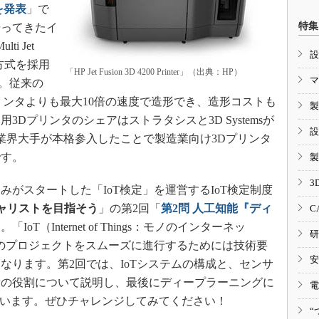
を発表
」で
特集
培ってきたイ
i Jet
設
造形方式を採用
「HP Jet Fusion 3D 4200 Printer」（出典：HP）
マ
表。従来の
プリンタよりも最大10倍の速度で造形でき、造形コストも
製
Dプリンタのシェアはストラタシスと3D Systemsが
設
業界大手が本格参入したことで製造業向け3Dプリンタ
です。
製
3
がスタートした「IoT検定」を運営するIoT検定制度
シャリストを目指そう
」の第2回「
第2問 人工知能『ディ
C
「IoT（Internet of Things：モノのインターネッ
研
連のプロジェクトをスムーズに進行するためには技術要
安
なります。第2回では、IoTシステムの構成と、センサ
素の役割について説明し、最後にディープラーニングに
電
ています。ぜひチャレンジしてみてください！
“