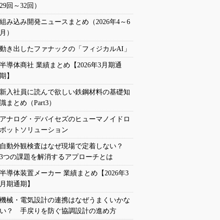
29回～32回）
組み込み開発ニュースまとめ（2026年4～6
月）
動き出したファナックの「フィジカルAI」
半導体商社 業績まとめ【2026年3月期通
期】
新入社員に読んで欲しい鉄鋼材料の基礎知
識まとめ（Part3）
アナログ・デバイセズのヒューマノイドロ
ボットソリューション
自動外観検査はなぜ現場で定着しない？
3つの課題を解消するアプローチとは
半導体装置メーカー 業績まとめ【2026年3
月期通期】
機械・電気設計の連携はなぜうまくいかな
い？ 手戻りを防ぐ協調設計の進め方