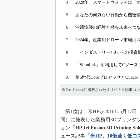
4
2020年、スマートウォッチは
5
あなたの何気ない行動から機密情
6
沖縄漁師の経験と勘を未来へつな
7
2024年、産業用ドローン市場は2
8
「インダストリー4.0」への投資
9
「Simulink」を利用してC
10
第6世代CoreプロセッサとQuadr
※TechFactoryに掲載されたオリジナル記事
第1位は、米HPが2016年5月17
間）に発表した業務用3Dプリンタ
ョン「
HP Jet Fusion 3D Printing Sol
ュース記事「
米HP、10倍速く低コ