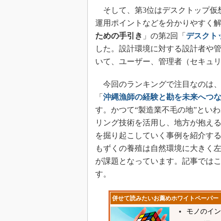
そして、第3位はデスクトップ仮想
運用ポイントなどを分かりやすく
ための手引き
」の第2回「
デスクト
した。設計環境に対する設計者や
いて、ユーザー、管理者（セキュ
今回のランキングで注目なのは、
「
沖縄漁師の経験と勘を未来へつな
す。かつて“製造業不毛の地”とい
リング技術を活用し、地方が抱え
を掘り起こしていく事例を紹介する
もずくの養殖は自然環境に大きく
が課題となっています。記事ではこ
す。
併せて読みたいお薦めホワイトペーパー
モノのイン