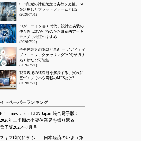
CO2削減の計画策定と実行を支援、AI
を活用したプラットフォームとは?
(2026/7/31)
AIがコードを書く時代、設計と実装の
整合性は誰が守るのか?~継続的アーキ
テクチャ検証のすすめ~
(2026/7/22)
半導体製造の課題と革新 ー アディティ
ブマニュファクチャリング(AM)が切り
拓く新たな可能性
(2026/7/21)
製造現場の諸課題を解決する、実践に
基づくノウハウ満載のMESとは?
(2026/7/21)
イトペーパーランキング
EE Times Japan×EDN Japan 統合電子版：
2026年上半期の半導体業界を振り返る――
電子版2026年7月号
スキマ時間に学ぶ！ 日本経済のいま（第