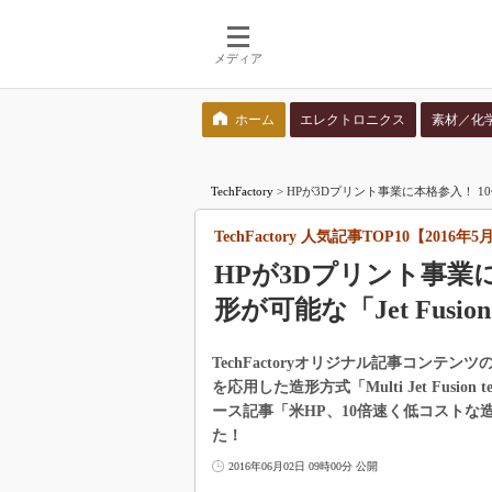
メディア
ホーム
エレクトロニクス
素材／化
検索語を入力してください
TechFactory
>
HPが3Dプリント事業に本格参入！ 10倍速
TechFactory 人気記事TOP10【2016年
HPが3Dプリント事業
形が可能な「Jet Fusi
TechFactoryオリジナル記事コンテ
を応用した造形方式「Multi Jet Fusi
ース記事「米HP、10倍速く低コストな
た！
2016年06月02日 09時00分 公開