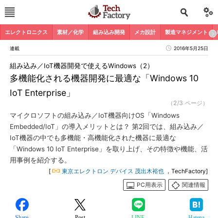
エレクトロニクス
素材／化学
組み込み開発
メカ設計
製造マネジメント
連載
2016年5月25日
組み込み／IoT機器開発で使えるWindows（2）
多機能化される機器開発に最適な「Windows 10
IoT Enterprise」
（2/3 ページ）
マイクロソフトの組み込み／IoT機器向けOS「Windows
Embedded/IoT」の導入メリットとは？ 第2回では、組み込み／
IoT機器の中でも多機能・高機能化された機器に最適な
「Windows 10 IoT Enterprise」を取り上げ、その特徴や機能、活
用事例を紹介する。
[
東京エレクトロン デバイス 茂出木裕也
，TechFactory]
PC用表示
関連情報
Share
Post
LINE
Hatena