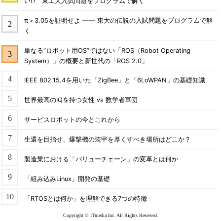
い!? 東工大入試問題をプログラムで解く
π＞3.05を証明せよ ―― 東大の伝説の入試問題をプログラムで解
く
単なる“ロボット用OS”ではない「ROS（Robot Operating
System）」の概要と新世代の「ROS 2.0」
IEEE 802.15.4を用いた「ZigBee」と「6LoWPAN」の基礎知識
世界最高のIQを持つ女性 vs 数学者軍団
サービスロボットの今とこれから
生還を目指せ、爆撃機の装甲を厚くすべき場所はどこか？
製造業における「バリューチェーン」の変革とは何か
「組み込みLinux」開発の基礎
「RTOSとは何か」を理解できる7つの特徴
Copyright © ITmedia Inc. All Rights Reserved.