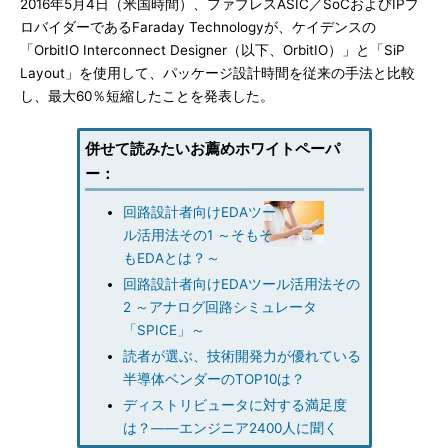
2016年5月4日（米国時間）、ファブレスASIC／SoCおよびIPプ
ロバイダーであるFaraday Technologyが、ケイデンスの
「OrbitIO Interconnect Designer（以下、OrbitIO）」と「SiP
Layout」を使用して、パッケージ設計時間を従来の手法と比較
し、最大60％短縮したことを発表した。
併せて読みたいお薦めホワイトペーパ
ー：
回路設計者向けEDAツー
ル活用法その1 ～そもそ
もEDAとは？～
回路設計者向けEDAツール活用法その
2 ～アナログ回路シミュレータ
「SPICE」～
読者が選ぶ、技術開発力が優れている
半導体ベンダーのTOP10は？
ディストリビュータに対する満足度
は？――エンジニア2400人に聞く