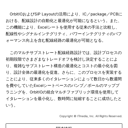
OrbitIOおよびSiP Layoutの活用により、IC／package／PCBに
おける、配線設計の自動化と最適化が可能になるという。また、
この機能により、Excelシートを使用する従来の手法と比較し、
配線性やシグナルインテグリティ、パワーインテグリティのパフ
ォーマンス向上を含む配線経路の最適化が可能となる。
このマルチサブストレート配線経路設計では、設計プロセスの
初期段階でさまざまなトレードオフを検討し決定することによ
り、複雑なサブストレート構造の最適化とコストの最小化を図
り、設計全体の最適化を促進。さらに、このプロセスを実装する
ことにより、従来多くのイタレーションによって数日から数週間
を費やしていたExcelシートベースのバンプ／ボールのマッププ
ラニングを、OrbitIOの統合マルチファブリック環境を使用して
イタレーションを最小化し、数時間に短縮することに成功したと
いう。
Copyright © ITmedia, Inc. All Rights Reserved.