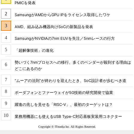
PMICを発表
SamsungがAMDからGPU IPをライセンス取得したワケ
AMD、組み込み機器向けSoCの新製品を発表
SamsungがNVIDIAの7nm EUVを失注／5nmレースの行方
「超解像技術」の進化
勢いづく7nmプロセスへの移行、多くのベンダーが殺到する理由は
どこにあるのか
“ムーアの法則”が終わりを迎えたとき、SoC設計者が歩むべき道
ボーダフォンとファーウェイが5G技術の研究開発で協業
躍進の兆しを見せる「RISC-V」、最初のターゲットは？
業務用機器にも使えるUSB Type-C対応基板実装用コネクター
Copyright © ITmedia Inc. All Rights Reserved.