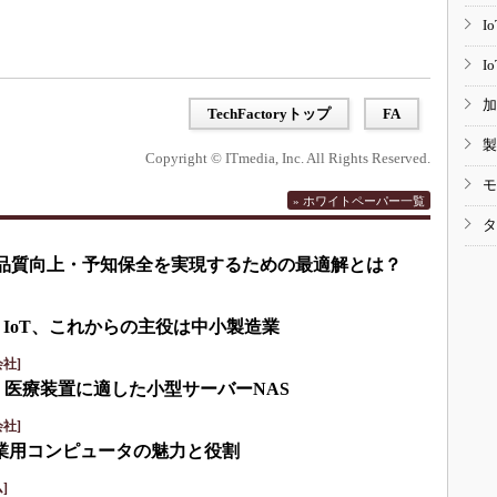
I
I
加
TechFactoryトップ
FA
製
Copyright © ITmedia, Inc. All Rights Reserved.
モ
» ホワイトペーパー一覧
タ
して品質向上・予知保全を実現するための最適解とは？
・IoT、これからの主役は中小製造業
社]
・医療装置に適した小型サーバーNAS
社]
産業用コンピュータの魅力と役割
]