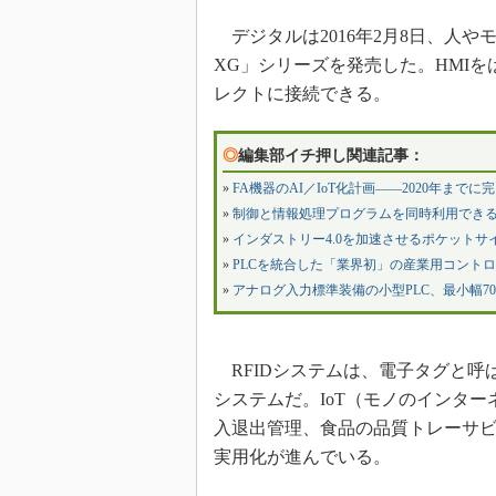
デジタルは2016年2月8日、人やモノ
XG」シリーズを発売した。HMIを
レクトに接続できる。
◎
編集部イチ押し関連記事：
»
FA機器のAI／IoT化計画――2020年までに
»
制御と情報処理プログラムを同時利用でき
»
インダストリー4.0を加速させるポケットサ
»
PLCを統合した「業界初」の産業用コント
»
アナログ入力標準装備の小型PLC、最小幅70
RFIDシステムは、電子タグと呼
システムだ。IoT（モノのインタ
入退出管理、食品の品質トレーサ
実用化が進んでいる。