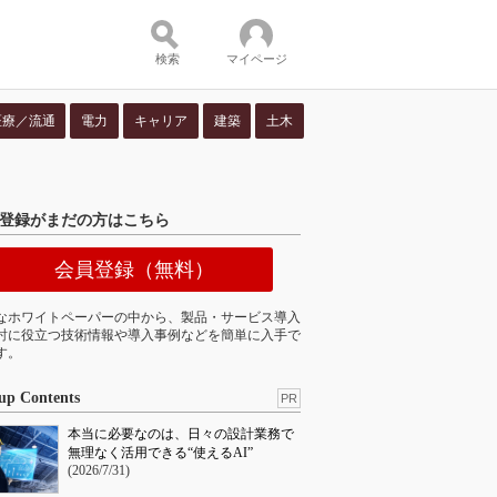
検索
マイページ
医療／流通
電力
キャリア
建築
土木
ツ：
登録がまだの方はこちら
会員登録（無料）
なホワイトペーパーの中から、製品・サービス導入
討に役立つ技術情報や導入事例などを簡単に入手で
す。
up Contents
PR
本当に必要なのは、日々の設計業務で
無理なく活用できる“使えるAI”
(2026/7/31)