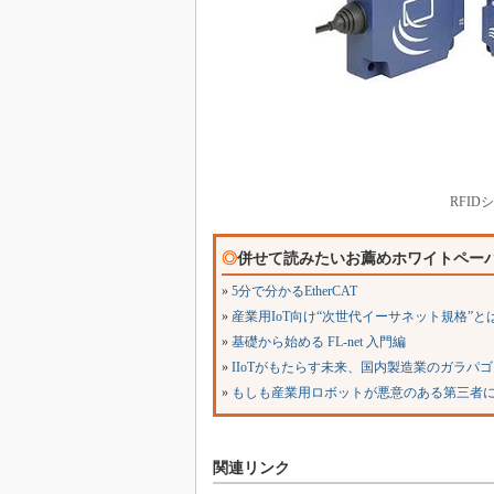
RFID
◎
併せて読みたいお薦めホワイトペー
»
5分で分かるEtherCAT
»
産業用IoT向け“次世代イーサネット規格”と
»
基礎から始める FL-net 入門編
»
IIoTがもたらす未来、国内製造業のガラパ
»
もしも産業用ロボットが悪意のある第三者
関連リンク