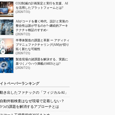
CO2削減の計画策定と実行を支援、AI
を活用したプラットフォームとは?
(2026/7/31)
AIがコードを書く時代、設計と実装の
整合性は誰が守るのか?~継続的アーキ
テクチャ検証のすすめ~
(2026/7/22)
半導体製造の課題と革新 ー アディティ
ブマニュファクチャリング(AM)が切り
拓く新たな可能性
(2026/7/21)
製造現場の諸課題を解決する、実践に
基づくノウハウ満載のMESとは?
(2026/7/21)
イトペーパーランキング
動き出したファナックの「フィジカルAI」
自動外観検査はなぜ現場で定着しない？
3つの課題を解消するアプローチとは