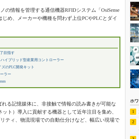
の情報を管理する通信機器RFIDシステム「OsiSense
はじめ、メーカーや機種を問わず上位PCやPLCとダイ
完了目指す
るハイブリッド型産業用コントローラー
イズのPLC開発キット
ローラー
mm
ホワ
ばれる記憶媒体に、非接触で情報の読み書きが可能な
ーネット）導入に貢献する機器として近年注目を集め、
ビリティ、物流現場での自動仕分けなど、幅広い現場で