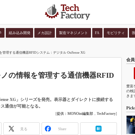
学
組み込み開発
メカ設計
製造マネジメント
FA
モビリティ
並び順：
コンテン
理する通信機器RFIDシステム：デジタル OsiSense XG
会員
モノの情報を管理する通信機器RFID
豊富
の検
きま
Sense XG」シリーズを発売。表示器とダイレクトに接続する
レス通信が可能となる。
Pick
[
提供：MONOist編集部
，
TechFactory
]
見る
Share