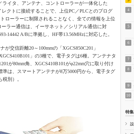
リーダ／ライタ、アンテナ、コントローラーが一体化した
イレクトに接続することで、上位PC／PLCとのプログ
ントローラーに制限されることなく、全ての情報を上位
ローラー通信は、イーサネット／シリアル通信に対
-14442 A/Bに準拠し、HF帯13.56MHzに対応した。
信距離20～100mmの「XGCS850C201」
の「XGCS410B101」の3種で、電子タグは6種。アンテナタ
01201が80mm角、XGCS410B101がφ22mm穴に取り付け
標準は、スマートアンテナが8万5000円から、電子タグ
も税別）。
特集
設