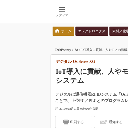
メディア
ホーム
エレクトロニクス
素材／化
検索語を入力してください
TechFactory
>
FA
>
IoT導入に貢献、人やモノの情報を管
デジタル OsiSense XG
IoT導入に貢献、人や
システム
デジタルは通信機器RFIDシステム「Osi
ことで、上位PC／PLCとのプログラム
2016年03月01日 08時00分 公開
印刷する
通知する