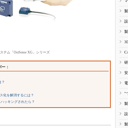
マ
製
設
製
3
C
システム「OsiSense XG」シリーズ
研
パー：
安
は？
電
“
ゴス化を解消するには？
にハッキングされたら？
製
設
製