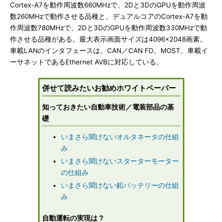
Cortex-A7を動作周波数660MHzで、2Dと3DのGPUを動作周波
数260MHzで動作させる品種と、デュアルコアのCortex-A7を動
作周波数780MHzで、2Dと3DのGPUを動作周波数330MHzで動
作させる品種がある。最大表示画面サイズは4096×2048画素。
車載LANのインタフェースは、CAN／CAN FD、MOST、車載イ
ーサネットであるEthernet AVBに対応している。
併せて読みたいお勧めホワイトペーパー
知っておきたい自動車技術／電装部品の基
礎
いまさら聞けないオルタネータの仕組
み
いまさら聞けないスターターモーター
の仕組み
いまさら聞けない鉛バッテリーの仕組
み
自動運転の実現は？