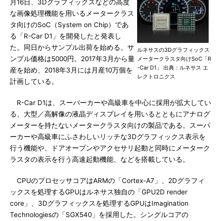
月16日、3Dグラフィックスなどの高度
な画像処理機能を用いるメータークラス
タ向けのSoC（System on Chip）であ
る「R-Car D1」を開発したと発表し
た。同日からサンプル出荷を始める。サ
ルネサスの3Dグラフィックス
ンプル価格は5000円。2017年3月から量
メータークラスタ向けSoC「R
-Car D1」 出典：ルネサス エ
産を始め、2018年3月には月産10万個を
レクトロニクス
計画している。
R-Car D1は、スーパーカーや高級車を中心に採用が拡大してい
る、大型／高解像の液晶ディスプレイを用いるとともにアナログ
メーターを持たないメータークラスタ向けの製品である。スーパ
ーカーや高級車にふさわしいリッチな3Dグラフィックス表示を
行う機能や、ドアオープンやアクセサリ起動と同時にメーターク
ラスタの表示を行う高速起動機能、などを搭載している。
CPUのプロセッサコアはARMの「Cortex-A7」、2Dグラフィ
ックスを処理するGPUはルネサス独自の「GPU2D render
core」、3Dグラフィックスを処理するGPUはImagination
Technologiesの「SGX540」を採用した。シングルコアの