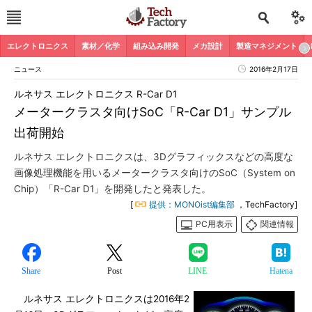
エレクトロニクス
素材／化学
組み込み開発
メカ設計
製造マネジメント
ニュース
2016年2月17日
ルネサス エレクトロニクス R-Car D1
メータークラスタ向けSoC「R-Car D1」サンプル
出荷開始
ルネサス エレクトロニクスは、3Dグラフィックスなどの高度な
画像処理機能を用いるメータークラスタ向けのSoC（System on
Chip）「R-Car D1」を開発したと発表した。
[
提供：MONOist編集部
，TechFactory]
PC用表示
関連情報
Share
Post
LINE
Hatena
ルネサス エレクトロニクスは2016年2