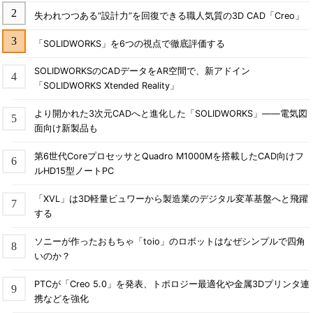
失われつつある“設計力”を回復できる職人気質の3D CAD「Creo」
「SOLIDWORKS」を6つの視点で徹底評価する
SOLIDWORKSのCADデータをAR空間で、新アドイン
「SOLIDWORKS Xtended Reality」
より開かれた3次元CADへと進化した「SOLIDWORKS」――電気図
面向け新製品も
第6世代CoreプロセッサとQuadro M1000Mを搭載したCAD向けフ
ルHD15型ノートPC
「XVL」は3D軽量ビュワーから製造業のデジタル変革基盤へと飛躍
する
ソニーが作ったおもちゃ「toio」のロボットはなぜシンプルで四角
いのか？
PTCが「Creo 5.0」を発表、トポロジー最適化や金属3Dプリンタ連
携などを強化