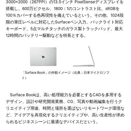
3000×2000（267PPI）の13.5インチ PixelSenseディスプレイを
搭載し、600万ピクセル、1800：1のコントラスト比、sRGBを
100％カバーする色再現性を備えているという。その他、1024段
階の筆圧レベルに対応したSurfaceペン入力、バックライト対応
キーボード、5点マルチタッチのガラス製トラックパッド、最大
12時間のバッテリー駆動などを特長とする。
「Surface Book」の外観イメージ（出典：日本マイクロソフ
ト）
Surface Bookは、高い処理能力を必要とするCADを多用する
デザイン、設計や研究開発業務、CG、写真や動画編集を行うク
リエイティブ用途、時間と場所を選ばないリモートワーク環境な
ど、アイデアを具現化するクリエイティブや、高い生産性が求め
られるビジネスシーンに最適なデバイスだという。