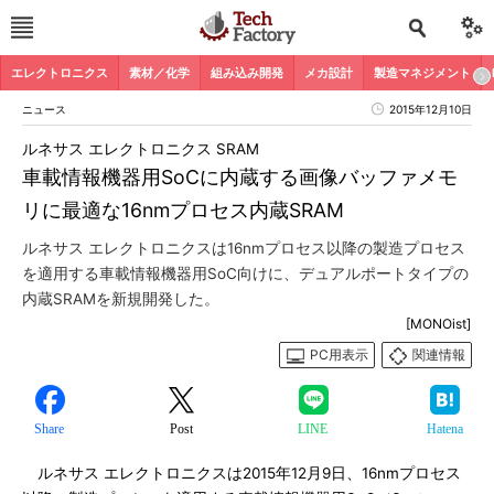
エレクトロニクス
素材／化学
組み込み開発
メカ設計
製造マネジメント
ニュース
2015年12月10日
ルネサス エレクトロニクス SRAM
車載情報機器用SoCに内蔵する画像バッファメモ
リに最適な16nmプロセス内蔵SRAM
ルネサス エレクトロニクスは16nmプロセス以降の製造プロセス
を適用する車載情報機器用SoC向けに、デュアルポートタイプの
内蔵SRAMを新規開発した。
[MONOist]
PC用表示
関連情報
Share
Post
LINE
Hatena
ルネサス エレクトロニクスは2015年12月9日、16nmプロセス