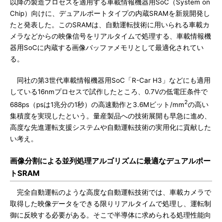
以降の製造プロセスを適用する車載情報機器用SoC（System on
Chip）向けに、デュアルポートタイプの内蔵SRAMを新規開発し
たと発表した。このSRAMは、自動運転技術に用いられる車載カ
メラなどからの映像信号をリアルタイムで処理する、車載情報機
器用SoCに内蔵する画像バッファメモリとして最適化されてい
る。
同社の第3世代車載情報機器用SoC「R-Car H3」などにも適用
している16nmプロセスで試作したところ、0.7Vの低電圧条件で
2
688ps（psは1兆分の1秒）の高速動作と3.6Mビット/mm
の高い
集積度を実現したという。量産製品への技術展開も早急に進め、
高度な先進運転支援システムや自動運転技術の実用化に貢献した
い考え。
画像分割による並列処理アルゴリズムに最適なデュアルポー
トSRAM
完全自動運転のような高度な自動運転技術では、車載カメラで
取得した映像データをできる限りリアルタイムで処理し、運転制
御に反映する必要がある。そこで半導体に求められる処理性能向