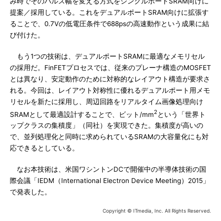
み時でそのパルス幅を変える方式をシングルポートSRAM向けに
提案／採用している。これをデュアルポートSRAM向けに拡張す
ることで、0.7Vの低電圧条件で688psの高速動作という成果に結
び付けた。
もう1つの技術は、デュアルポートSRAMに最適なメモリセル
の採用だ。FinFETプロセスでは、従来のプレーナ構造のMOSFET
とは異なり、安定動作のために対称的なレイアウト構造が要求さ
れる。今回は、レイアウト対称性に優れるデュアルポート用メモ
リセルを新たに採用し、周辺回路をリアルタイム画像処理向け
2
SRAMとして最適設計することで、ビット/mm
という「世界ト
ップクラスの集積度」（同社）を実現できた。集積度が高いの
で、並列処理化と同時に求められているSRAMの大容量化にも対
応できるとしている。
なお本技術は、米国ワシントンDCで開催中の半導体技術の国
際会議「IEDM（International Electron Device Meeting）2015」
で発表した。
Copyright © ITmedia, Inc. All Rights Reserved.