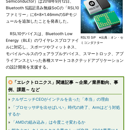
Semiconductor）は2018年9月12日、
Bluetooth 5認証済み無線SoCの「RSL10
ファミリー」に6×8×1.46mmのSiPモジ
ュールを追加したことを発表した。
RSL10デバイスは、Bluetooth Low
RSL10 SiP ※出典：オン・セ
Energy（BLE）のワイヤレスプロファイ
ミコンダクター
ルに対応し、スポーツやフィットネス、
モバイルヘルスのウェアラブルデバイス、スマートロック、アプ
ライアンスといった各種スマートコネクテッドアプリケーション
の設計開発を支援する。
◎
「エレクトロニクス」関連記事 ～企業／業界動向、事
例、課題～ など
»
クルザニッチCEOがインテルを去った「本当」の理由
»
「プロセッサIPを出せばいい」時代の終了、Armはどう対処
するか
»
「AMDの組み込み」は今度こそ変わるか