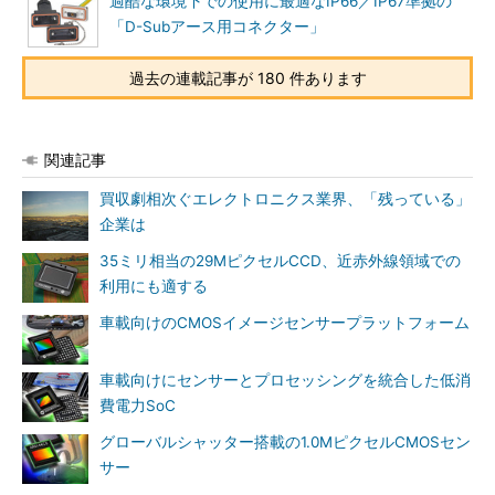
過酷な環境下での使用に最適なIP66／IP67準拠の
「D-Subアース用コネクター」
過去の連載記事が 180 件あります
関連記事
買収劇相次ぐエレクトロニクス業界、「残っている」
企業は
35ミリ相当の29MピクセルCCD、近赤外線領域での
利用にも適する
車載向けのCMOSイメージセンサープラットフォーム
車載向けにセンサーとプロセッシングを統合した低消
費電力SoC
グローバルシャッター搭載の1.0MピクセルCMOSセン
サー