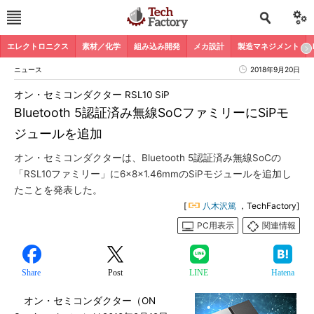
エレクトロニクス
素材／化学
組み込み開発
メカ設計
製造マネジメント
ニュース
2018年9月20日
オン・セミコンダクター RSL10 SiP
Bluetooth 5認証済み無線SoCファミリーにSiPモ
ジュールを追加
オン・セミコンダクターは、Bluetooth 5認証済み無線SoCの
「RSL10ファミリー」に6×8×1.46mmのSiPモジュールを追加し
たことを発表した。
[
八木沢篤
，TechFactory]
PC用表示
関連情報
Share
Post
LINE
Hatena
オン・セミコンダクター（ON