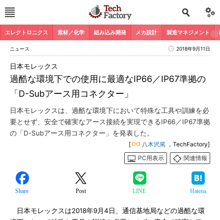
エレクトロニクス
素材／化学
組み込み開発
メカ設計
製造マネジメント
ニュース
2018年9月11日
日本モレックス
過酷な環境下での使用に最適なIP66／IP67準拠の
「D-Subアース用コネクター」
日本モレックスは、過酷な環境下において特殊な工具や訓練を必
要とせず、安全で確実なアース接続を実現できるIP66／IP67準拠
の「D-Subアース用コネクター」を発表した。
[
八木沢篤
，TechFactory]
PC用表示
関連情報
Share
Post
LINE
Hatena
日本モレックスは2018年9月4日、通信基地局などの過酷な環