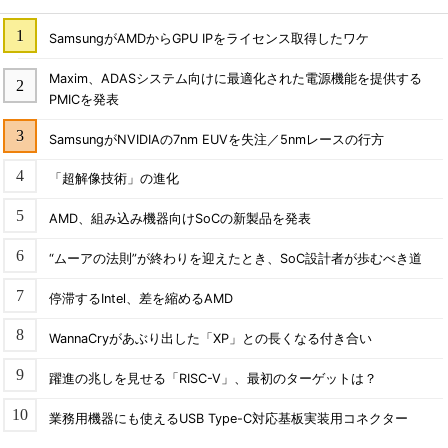
SamsungがAMDからGPU IPをライセンス取得したワケ
Maxim、ADASシステム向けに最適化された電源機能を提供する
PMICを発表
SamsungがNVIDIAの7nm EUVを失注／5nmレースの行方
「超解像技術」の進化
AMD、組み込み機器向けSoCの新製品を発表
“ムーアの法則”が終わりを迎えたとき、SoC設計者が歩むべき道
停滞するIntel、差を縮めるAMD
WannaCryがあぶり出した「XP」との長くなる付き合い
躍進の兆しを見せる「RISC-V」、最初のターゲットは？
業務用機器にも使えるUSB Type-C対応基板実装用コネクター