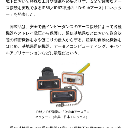
境下において特殊な工具や訓練を必要とせず、安全で確実なアー
ス接続を実現できるIP66／IP67準拠の「D-Subアース用コネクタ
ー」を発表した。
同製品は、安全で低インピーダンスのアース接続によって各種
機器をストレイ電圧から保護し、通信基地局などにおいて嵌合状
態の精密機器を水やほこりの侵入から守る。産業用自動化機器を
はじめ、基地局通信機器、データ／コンピューティング、モバイ
ルアプリケーションなどに最適だという。
IP66／IP67準拠の「D-Subアース用コ
ネクター」（出典：日本モレックス）