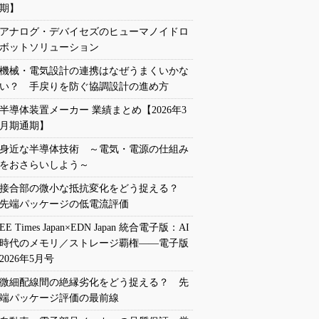
期】
アナログ・デバイセズのヒューマノイドロ
ボットソリューション
機械・電気設計の連携はなぜうまくいかな
い？ 手戻りを防ぐ協調設計の進め方
半導体装置メーカー 業績まとめ【2026年3
月期通期】
身近な半導体技術 ～電気・電源の仕組み
をおさらいしよう～
接合部の微小な抵抗変化をどう捉える？
先端パッケージの低電流評価
EE Times Japan×EDN Japan 統合電子版：AI
時代のメモリ／ストレージ覇権――電子版
2026年5月号
微細配線間の絶縁劣化をどう捉える？ 先
端パッケージ評価の最前線