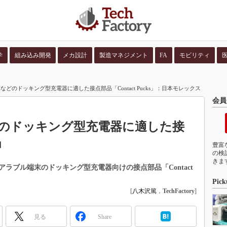
学
組み込み開発
メカ設計
製造マネジメント
FA
モビリティ
並び順：
コンテン
どのドッキング型充電器に適した接点部品「Contact Pucks」：日本モレックス
会員
のドッキング型充電器に適した接
s」
豊富
の検
きま
ラブル端末のドッキング型充電器向けの接点部品「Contact
Pick
[
八木沢篤
，
TechFactory
]
見る
Share