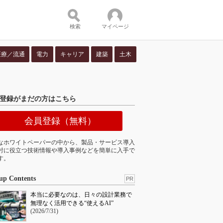
検索
マイページ
医療／流通
電力
キャリア
建築
土木
ツ：
登録がまだの方はこちら
会員登録（無料）
なホワイトペーパーの中から、製品・サービス導入
討に役立つ技術情報や導入事例などを簡単に入手で
す。
up Contents
PR
本当に必要なのは、日々の設計業務で
無理なく活用できる“使えるAI”
(2026/7/31)