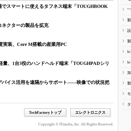
場でスマートに使えるタフネス端末「TOUGHBOOK
“
製
コネクターの製品を拡充
設
製
密度実装、Core M搭載の産業用PC
I
I
軽量、1台3役のハンドヘルド端末「TOUGHPADシリ
加
デバイス活用を遠隔からサポート――映像での状況把
製
モ
タ
TechFactoryトップ
エレクトロニクス
Copyright © ITmedia, Inc. All Rights Reserved.