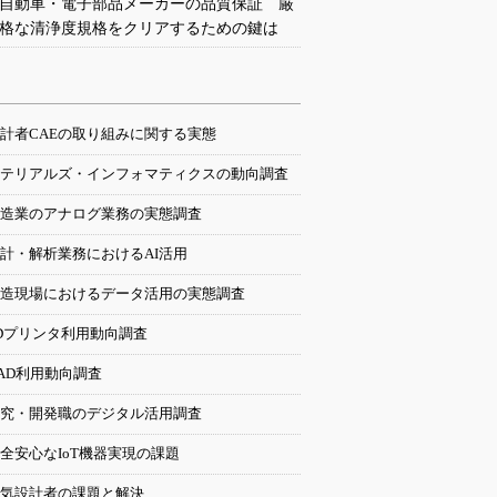
自動車・電子部品メーカーの品質保証 厳
格な清浄度規格をクリアするための鍵は
計者CAEの取り組みに関する実態
テリアルズ・インフォマティクスの動向調査
造業のアナログ業務の実態調査
計・解析業務におけるAI活用
造現場におけるデータ活用の実態調査
Dプリンタ利用動向調査
AD利用動向調査
究・開発職のデジタル活用調査
全安心なIoT機器実現の課題
気設計者の課題と解決