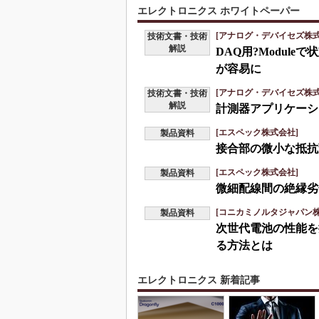
エレクトロニクス ホワイトペーパー
[アナログ・デバイセズ株式
技術文書・技術
解説
DAQ用?Modul
が容易に
[アナログ・デバイセズ株式
技術文書・技術
解説
計測器アプリケーシ
[エスペック株式会社]
製品資料
接合部の微小な抵抗
[エスペック株式会社]
製品資料
微細配線間の絶縁劣
[コニカミノルタジャパン株
製品資料
次世代電池の性能を
る方法とは
エレクトロニクス 新着記事