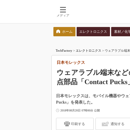
メディア
ホーム
エレクトロニクス
素材／化
検索語を入力してください
TechFactory
>
エレクトロニクス
>
ウェアラブル端末な
日本モレックス
ウェアラブル端末など
点部品「Contact Puck
日本モレックスは、モバイル機器やウェア
Pucks」を発表した。
2018年08月20日 07時00分 公開
印刷する
通知する