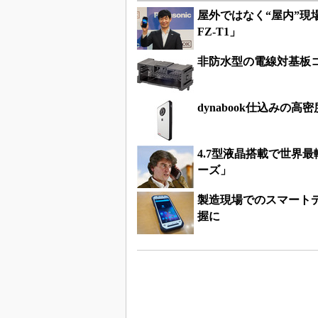
屋外ではなく“屋内”現
FZ-T1」
非防水型の電線対基板
dynabook仕込みの高
4.7型液晶搭載で世界最
ーズ」
製造現場でのスマート
握に