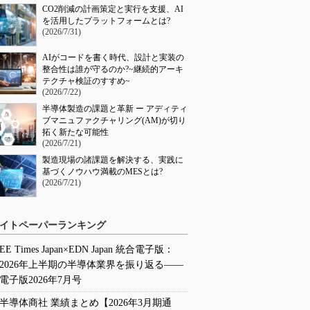
CO2削減の計画策定と実行を支援、AI
を活用したプラットフォームとは?
(2026/7/31)
AIがコードを書く時代、設計と実装の
整合性は誰が守るのか?~継続的アーキ
テクチャ検証のすすめ~
(2026/7/22)
半導体製造の課題と革新 ー アディティ
ブマニュファクチャリング(AM)が切り
拓く新たな可能性
(2026/7/21)
製造現場の諸課題を解決する、実践に
基づくノウハウ満載のMESとは?
(2026/7/21)
イトペーパーランキング
EE Times Japan×EDN Japan 統合電子版：
2026年上半期の半導体業界を振り返る――
電子版2026年7月号
半導体商社 業績まとめ【2026年3月期通