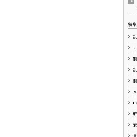
特集
設
マ
製
設
製
3
C
研
安
電