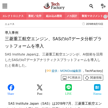
エレクトロニクス
素材／化学
組み込み開発
メカ設計
製造マネジメント
ニュース
2018年8月13日
導入事例
三菱重工航空エンジン、SASのIoTデータ分析プラ
ットフォームを導入
SAS Institute Japanは、三菱重工航空エンジンが、AI技術を活用
したSASのIoTデータアナリティクスプラットフォームを導入し
たと発表した。
[
提供：MONOist編集部
，TechFactory]
PC用表示
関連情報
Share
Post
LINE
Hatena
SAS Institute Japan（SAS）は2018年7月、三菱重工航空エン