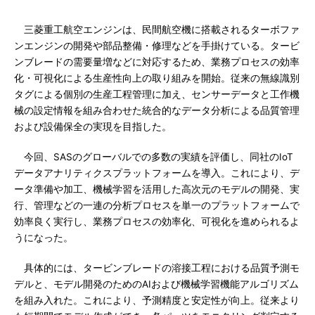
三菱重工航空エンジンは、民間航空機に搭載されるターボファ
ンエンジンの開発や部品整備・修理などを手掛けている。タービ
ンブレードの需要量増などに対応するため、業務プロセスの効率
化・可視化による生産性向上の取り組みを開始。従来の無線識別
タグによる個別の生産工程管理に加え、センサーデータと工作機
械の設定情報を組み合わせた統合的なデータ分析による品質管理
および設備保全の実現を目指した。
今回、SASのグローバルでの多数の実績を評価し、同社のIoT
データアナリティクスプラットフォームを導入。これにより、デ
ータ準備や加工、機械学習を活用した高次元のモデルの開発、実
行、管理などの一連の分析プロセスを単一のプラットフォームで
効率良く実行し、業務プロセスの効率化、可視化を進められるよ
うになった。
具体的には、タービンブレードの溶接工程における品質予測モ
デルと、モデル開発のためのAIおよび機械学習機能アルゴリズム
を組み入れた。これにより、予測精度と安定性が向上。従来より