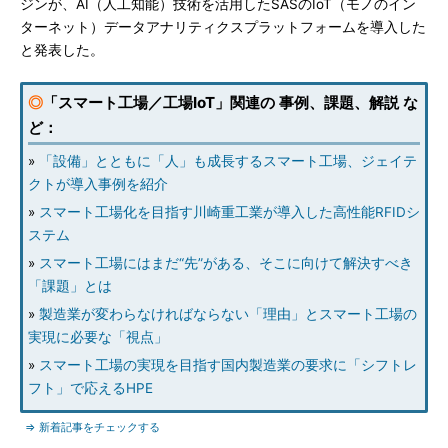
ジンが、AI（人工知能）技術を活用したSASのIoT（モノのイン
ターネット）データアナリティクスプラットフォームを導入した
と発表した。
◎
「スマート工場／工場IoT」関連の 事例、課題、解説 な
ど：
»
「設備」とともに「人」も成長するスマート工場、ジェイテ
クトが導入事例を紹介
»
スマート工場化を目指す川崎重工業が導入した高性能RFIDシ
ステム
»
スマート工場にはまだ“先”がある、そこに向けて解決すべき
「課題」とは
»
製造業が変わらなければならない「理由」とスマート工場の
実現に必要な「視点」
»
スマート工場の実現を目指す国内製造業の要求に「シフトレ
フト」で応えるHPE
⇒ 新着記事をチェックする