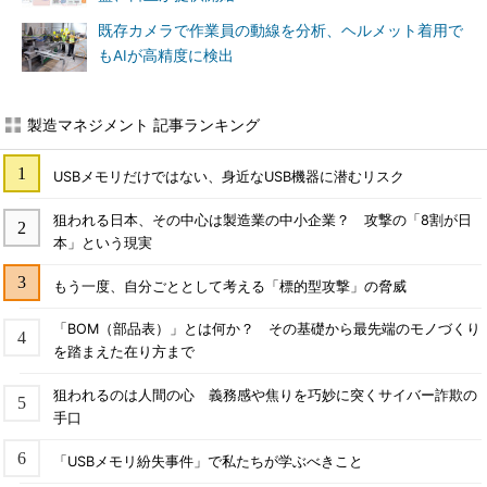
既存カメラで作業員の動線を分析、ヘルメット着用で
もAIが高精度に検出
製造マネジメント 記事ランキング
USBメモリだけではない、身近なUSB機器に潜むリスク
狙われる日本、その中心は製造業の中小企業？ 攻撃の「8割が日
本」という現実
もう一度、自分ごととして考える「標的型攻撃」の脅威
「BOM（部品表）」とは何か？ その基礎から最先端のモノづくり
を踏まえた在り方まで
狙われるのは人間の心 義務感や焦りを巧妙に突くサイバー詐欺の
手口
「USBメモリ紛失事件」で私たちが学ぶべきこと