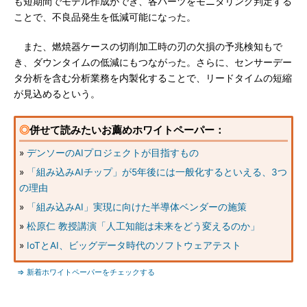
も短期間でモデル作成ができ、各パーツをモニタリング判定する
ことで、不良品発生を低減可能になった。
また、燃焼器ケースの切削加工時の刃の欠損の予兆検知もで
き、ダウンタイムの低減にもつながった。さらに、センサーデー
タ分析を含む分析業務を内製化することで、リードタイムの短縮
が見込めるという。
◎
併せて読みたいお薦めホワイトペーパー：
»
デンソーのAIプロジェクトが目指すもの
»
「組み込みAIチップ」が5年後には一般化するといえる、3つ
の理由
»
「組み込みAI」実現に向けた半導体ベンダーの施策
»
松原仁 教授講演「人工知能は未来をどう変えるのか」
»
IoTとAI、ビッグデータ時代のソフトウェアテスト
⇒ 新着ホワイトペーパーをチェックする