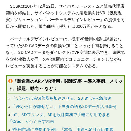
SCSKは2017年12月22日、サイバネットシステムと販売代理店
契約を締結し、サイバネットシステムの製造業向けVR（仮想現
実）ソリューション「バーチャルデザインレビュー」の提供を同
日から開始した。販売価格（税別）は600万円からとなる。
バーチャルデザインレビューは、従来VR活用の際に課題とな
っていた3D CADデータの変換や加工といった手間を掛けること
なく、3D CADデータをダイレクトにVR空間に表示でき、遠隔地
を含む複数人が同一のVR空間内でコミュニケーションしながら
レビューを実施することが可能なシステムである。
◎
「製造業のAR／VR活用」関連記事 ～導入事例、メリッ
ト、課題、動向～ など：
»
「ゲンバ」がAR普及を加速させる、2018年から急加速
»
「VRから目が離せない」トヨタの語る3Dデータ活用事例
»
IoT、3Dプリンタ、ARを設計業務で手軽に活用できる
「Creo」がもたらす未来
»
9兆円市場に成長するVR、「本命」用途へ足りない要素