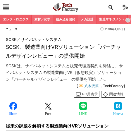
エレクトロニクス
素材／化学
組み込み開発
メカ設計
製造マネジメント
ニュース
2018年1月18日
SCSK／サイバネットシステム
SCSK、製造業向けVRソリューション「バーチャ
ルデザインレビュー」の提供開始
SCSKは、サイバネットシステムと販売代理店契約を締結し、サ
イバネットシステムの製造業向けVR（仮想現実）ソリューショ
ン「バーチャルデザインレビュー」の提供を開始した。
[
八木沢篤
，TechFactory]
PC用表示
関連情報
Share
Post
LINE
Hatena
従来の課題を解消する製造業向けVRソリューション