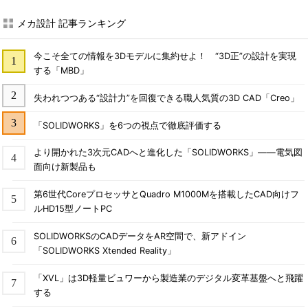
メカ設計 記事ランキング
今こそ全ての情報を3Dモデルに集約せよ！ “3D正”の設計を実現
する「MBD」
失われつつある“設計力”を回復できる職人気質の3D CAD「Creo」
「SOLIDWORKS」を6つの視点で徹底評価する
より開かれた3次元CADへと進化した「SOLIDWORKS」――電気図
面向け新製品も
第6世代CoreプロセッサとQuadro M1000Mを搭載したCAD向けフ
ルHD15型ノートPC
SOLIDWORKSのCADデータをAR空間で、新アドイン
「SOLIDWORKS Xtended Reality」
「XVL」は3D軽量ビュワーから製造業のデジタル変革基盤へと飛躍
する