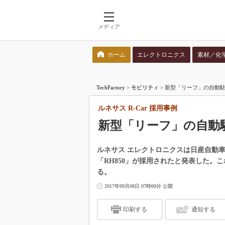
メディア
ホーム
エレクトロニクス
素材／化
検索語を入力してください
TechFactory
>
モビリティ
>
新型「リーフ」の自動駐車
ルネサス R-Car 採用事例
新型「リーフ」の自動駐
ルネサス エレクトロニクスは日産自動車の
「RH850」が採用されたと発表した。
る。
2017年09月08日 07時00分 公開
印刷する
通知する