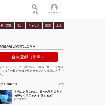
検索
マイページ
医療／流通
電力
キャリア
建築
土木
ツ：
登録がまだの方はこちら
会員登録（無料）
なホワイトペーパーの中から、製品・サービス導入
討に役立つ技術情報や導入事例などを簡単に入手で
す。
up Contents
PR
本当に必要なのは、日々の設計業務で
無理なく活用できる“使えるAI”
(2026/7/31)