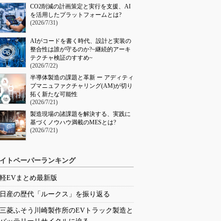
CO2削減の計画策定と実行を支援、AI
を活用したプラットフォームとは?
(2026/7/31)
AIがコードを書く時代、設計と実装の
整合性は誰が守るのか?~継続的アーキ
テクチャ検証のすすめ~
(2026/7/22)
半導体製造の課題と革新 ー アディティ
ブマニュファクチャリング(AM)が切り
拓く新たな可能性
(2026/7/21)
製造現場の諸課題を解決する、実践に
基づくノウハウ満載のMESとは?
(2026/7/21)
イトペーパーランキング
軽EVまとめ最新版
日産の歴代「ルークス」を振り返る
三菱ふそう川崎製作所のEVトラック製造と