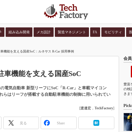
学
組み込み開発
メカ設計
製造マネジメント
FA
モビリティ
並び順：
コンテン
機能を支える国産SoC：ルネサス R-Car 採用事例
会員
車機能を支える国産SoC
豊富
電気自動車 新型リーフにSoC「R-Car」と車載マイコン
の検
きま
これらはリーフが搭載する自動駐車機能の制御に用いられてい
Pick
[
渡邊宏
，
TechFactory
]
見る
Share