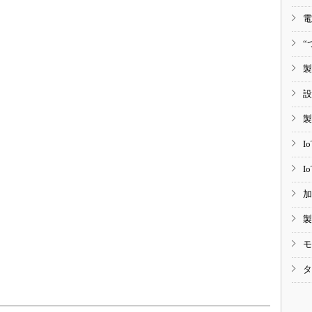
電
“
製
設
製
I
I
加
製
モ
タ