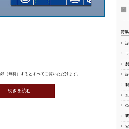
特集
設
マ
製
登録（無料）するとすべてご覧いただけます。
設
製
続きを読む
3
C
研
安