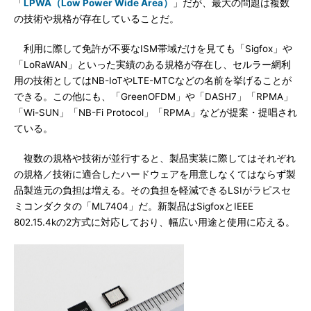
「
LPWA（Low Power Wide Area）
」だが、最大の問題は複数
の技術や規格が存在していることだ。
利用に際して免許が不要なISM帯域だけを見ても「Sigfox」や
「LoRaWAN」といった実績のある規格が存在し、セルラー網利
用の技術としてはNB-IoTやLTE-MTCなどの名前を挙げることが
できる。この他にも、「GreenOFDM」や「DASH7」「RPMA」
「Wi-SUN」「NB-Fi Protocol」「RPMA」などが提案・提唱され
ている。
複数の規格や技術が並行すると、製品実装に際してはそれぞれ
の規格／技術に適合したハードウェアを用意しなくてはならず製
品製造元の負担は増える。その負担を軽減できるLSIがラピスセ
ミコンダクタの「ML7404」だ。新製品はSigfoxとIEEE
802.15.4kの2方式に対応しており、幅広い用途と使用に応える。