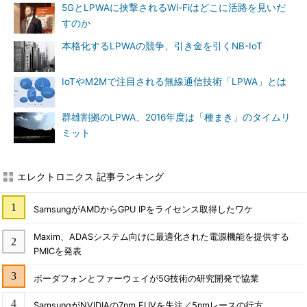
5GとLPWAに挟撃されるWi-Fiはどこに活路を見いだ
すのか
本格化するLPWAの競争、引き金を引くNB-IoT
IoTやM2Mで注目される無線通信技術「LPWA」とは
群雄割拠のLPWA、2016年度は「種まき」のタイムリ
ミット
エレクトロニクス 記事ランキング
SamsungがAMDからGPU IPをライセンス取得したワケ
Maxim、ADASシステム向けに最適化された電源機能を提供する
PMICを発表
ボーダフォンとファーウェイが5G技術の研究開発で協業
SamsungがNVIDIAの7nm EUVを失注／5nmレースの行方