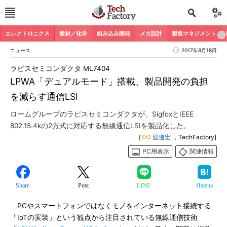
エレクトロニクス
素材／化学
組み込み開発
メカ設計
製造マネジメント
ニュース
2017年8月18日
ラピスセミコンダクタ ML7404
LPWA「デュアルモード」搭載、製品開発の負担
を減らす通信LSI
ロームグループのラピスセミコンダクタが、SigfoxとIEEE
802.15.4kの2方式に対応する無線通信LSIを製品化した。
[
渡邊宏
，TechFactory]
PC用表示
関連情報
Share
Post
LINE
Hatena
PCやスマートフォンではなくモノをインターネット接続する
「IoTの実装」という観点から注目されている無線通信技術