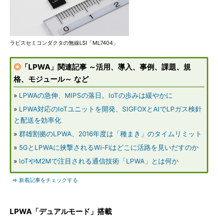
ラピスセミコンダクタの無線LSI「ML7404」
◎
「LPWA」関連記事 ～活用、導入、事例、課題、規
格、モジュール～ など
»
LPWAの急伸、MIPSの落日。IoTの歩みは緩やかに
»
LPWA対応のIoTユニットを開発、SIGFOXとAIでLPガス検針
と配送を効率化
»
群雄割拠のLPWA、2016年度は「種まき」のタイムリミット
»
5GとLPWAに挟撃されるWi-Fiはどこに活路を見いだすのか
»
IoTやM2Mで注目される通信技術「LPWA」とは何か
⇒ 新着記事をチェックする
LPWA「デュアルモード」搭載