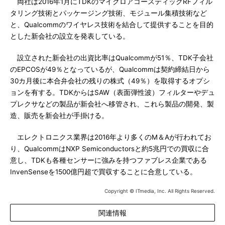
両社は2016年1月にTDKのマイクロアコースティックRFフィル
タリング技術とパッケージング技術、モジュール集積技術など
と、Qualcommのワイヤレス技術を結合して提供することを目的
とした新会社の設立を発表している。
設立された新会社の出資比率はQualcommが51％、TDK子会社
のEPCOSが49％となっているが、Qualcommは契約締結日から
30カ月後に本合弁会社の残りの株式（49％）を取得するオプシ
ョンを有する。TDKからはSAW（表面弾性波）フィルターやデュ
プレクサなどの製品が新会社へ移管され、これら製品の開発、製
造、販売を新会社が手掛ける。
エレクトロニクス業界は2016年より多くのM＆Aが行われてお
り、QualcommはNXP Semiconductorsと約5兆円での買収に合
意し、TDKも各種センサーに強みを持つファブレス企業である
InvenSenseを1500億円超で買収することに合意している。
Copyright © ITmedia, Inc. All Rights Reserved.
関連情報