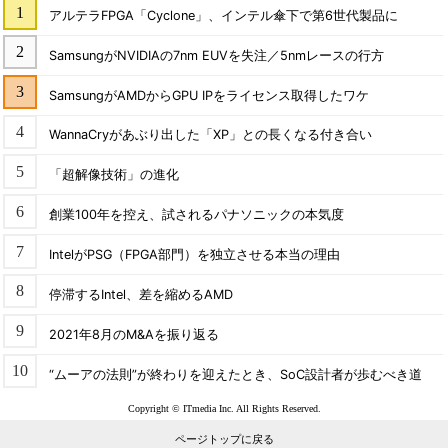
アルテラFPGA「Cyclone」、インテル傘下で第6世代製品に
SamsungがNVIDIAの7nm EUVを失注／5nmレースの行方
SamsungがAMDからGPU IPをライセンス取得したワケ
WannaCryがあぶり出した「XP」との長くなる付き合い
「超解像技術」の進化
創業100年を控え、試されるパナソニックの本気度
IntelがPSG（FPGA部門）を独立させる本当の理由
停滞するIntel、差を縮めるAMD
2021年8月のM&Aを振り返る
“ムーアの法則”が終わりを迎えたとき、SoC設計者が歩むべき道
Copyright © ITmedia Inc. All Rights Reserved.
ページトップに戻る