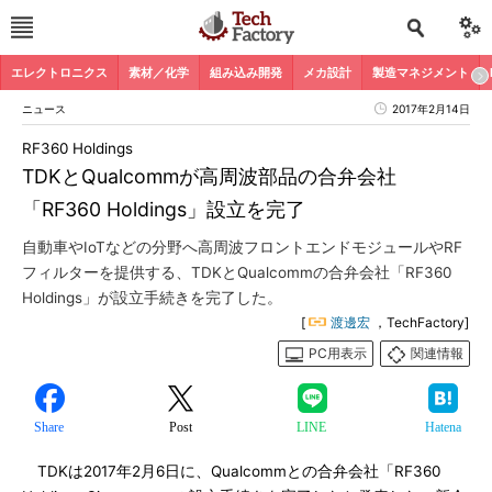
エレクトロニクス
素材／化学
組み込み開発
メカ設計
製造マネジメント
ニュース
2017年2月14日
RF360 Holdings
TDKとQualcommが高周波部品の合弁会社
「RF360 Holdings」設立を完了
自動車やIoTなどの分野へ高周波フロントエンドモジュールやRF
フィルターを提供する、TDKとQualcommの合弁会社「RF360
Holdings」が設立手続きを完了した。
[
渡邊宏
，TechFactory]
PC用表示
関連情報
Share
Post
LINE
Hatena
TDKは2017年2月6日に、Qualcommとの合弁会社「RF360