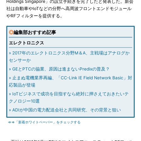
Holdings Singapore」の設立手続きを完了したと発表した。新会
社は自動車やIoTなどの分野へ高周波フロントエンドモジュール
やRFフィルターを提供する。
◎
編集部おすすめ記事
エレクトロニクス
» 2017年のエレクトロニクス分野M＆A、主戦場はアナログか
センサーか
» GEとPTCの協業、原因は進まないPredixの普及？
» 止まぬ電機業界再編、「CC-Link IE Field Network Basic」対
応製品が登場
» IoTビジネスで成功を目指すなら絶対に押さえておきたいテ
クノロジー10選
» ADIが中国の電力配送会社と共同研究、その背景と狙い
⇒⇒「新着ホワイトペーパー」をチェックする