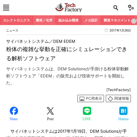
エレクトロニクス
素材／化学
組み込み開発
メカ設計
製造マネジメント
ニュース
2017年1月26日
サイバネットシステム／DEM EDEM
粉体の複雑な挙動を正確にシミュレーションでき
る解析ソフトウェア
サイバネットシステムは、DEM Solutionsが手掛ける粉体挙動解
析ソフトウェア「EDEM」の販売および技術サポートを開始し
た。
[TechFactory]
PC用表示
関連情報
Share
Post
LINE
Hatena
サイバネットシステムは2017年1月19日、DEM Solutionsが手