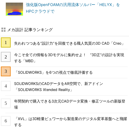
強化版OpenFOAMの汎用流体ソルバー「HELYX」を
HPCクラウドで
メカ設計 記事ランキング
失われつつある“設計力”を回復できる職人気質の3D CAD「Creo」
今こそ全ての情報を3Dモデルに集約せよ！ “3D正”の設計を実現
する「MBD」
「SOLIDWORKS」を6つの視点で徹底評価する
SOLIDWORKSのCADデータをAR空間で、新アドイン
「SOLIDWORKS Xtended Reality」
年間契約で購入できる3次元CADデータ変換・修正ツールの新版登
場
「XVL」は3D軽量ビュワーから製造業のデジタル変革基盤へと飛躍
する