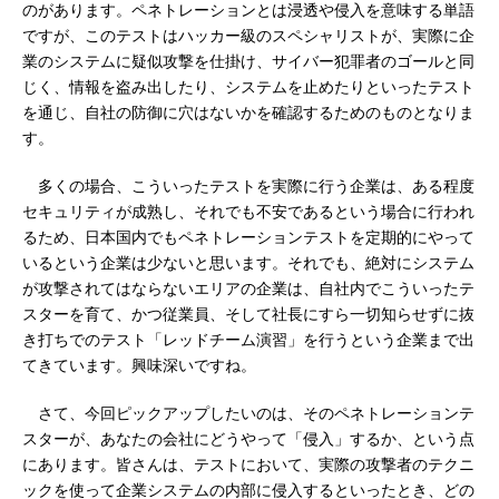
のがあります。ペネトレーションとは浸透や侵入を意味する単語
ですが、このテストはハッカー級のスペシャリストが、実際に企
業のシステムに疑似攻撃を仕掛け、サイバー犯罪者のゴールと同
じく、情報を盗み出したり、システムを止めたりといったテスト
を通じ、自社の防御に穴はないかを確認するためのものとなりま
す。
多くの場合、こういったテストを実際に行う企業は、ある程度
セキュリティが成熟し、それでも不安であるという場合に行われ
るため、日本国内でもペネトレーションテストを定期的にやって
いるという企業は少ないと思います。それでも、絶対にシステム
が攻撃されてはならないエリアの企業は、自社内でこういったテ
スターを育て、かつ従業員、そして社長にすら一切知らせずに抜
き打ちでのテスト「レッドチーム演習」を行うという企業まで出
てきています。興味深いですね。
さて、今回ピックアップしたいのは、そのペネトレーションテ
スターが、あなたの会社にどうやって「侵入」するか、という点
にあります。皆さんは、テストにおいて、実際の攻撃者のテクニ
ックを使って企業システムの内部に侵入するといったとき、どの