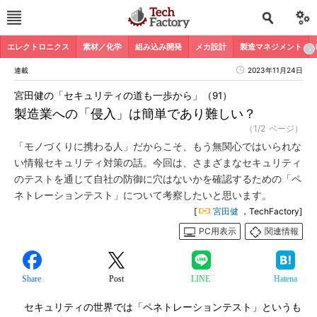
エレクトロニクス
素材／化学
組み込み開発
メカ設計
製造マネジメント
連載
2023年11月24日
宮田健の「セキュリティの道も一歩から」（91）
製造業への「侵入」は簡単であり難しい？
（1/2 ページ）
「モノづくりに携わる人」だからこそ、もう無関心ではいられな
い情報セキュリティ対策の話。今回は、さまざまなセキュリティ
のテストを通じて自社の防御に穴はないかを確認するための「ペ
ネトレーションテスト」について考察したいと思います。
[
宮田健
，TechFactory]
PC用表示
関連情報
Share
Post
LINE
Hatena
セキュリティの世界では「ペネトレーションテスト」というも