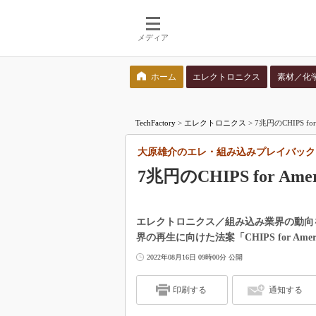
メディア
ホーム
エレクトロニクス
素材／化
検索語を入力してください
TechFactory
>
エレクトロニクス
>
7兆円のCHIPS 
大原雄介のエレ・組み込みプレイバック
7兆円のCHIPS for Am
エレクトロニクス／組み込み業界の動向
界の再生に向けた法案「CHIPS for Ame
2022年08月16日 09時00分 公開
印刷する
通知する