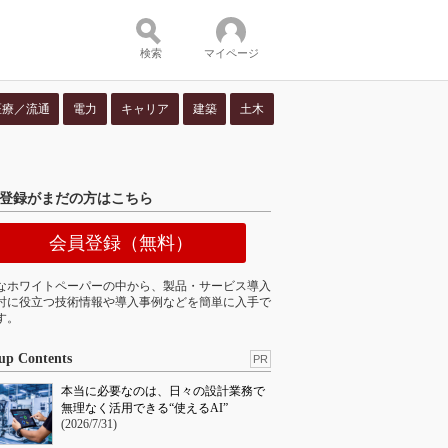
検索
マイページ
医療／流通
電力
キャリア
建築
土木
ツ：
）
登録がまだの方はこちら
会員登録（無料）
なホワイトペーパーの中から、製品・サービス導入
討に役立つ技術情報や導入事例などを簡単に入手で
す。
up Contents
PR
本当に必要なのは、日々の設計業務で
無理なく活用できる“使えるAI”
(2026/7/31)