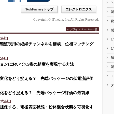
“
TechFactoryトップ
エレクトロニクス
製
Copyright © ITmedia, Inc. All Rights Reserved.
設
» ホワイトペーパー一覧
製
会社]
I
eで状態監視用の絶縁チャンネルを構成、位相マッチング
I
加
会社]
ョンにおいて7.5桁の精度を実現する方法
製
モ
変化をどう捉える？ 先端パッケージの低電流評価
タ
化をどう捉える？ 先端パッケージ評価の最前線
式会社]
担保する、電極表面状態・粉体混合状態を可視化す