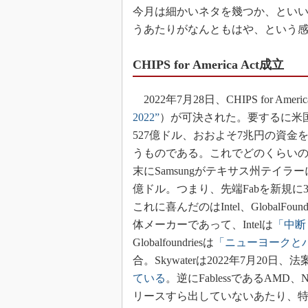
今月は細かいネタを幾つか、といいつ
うあたりがなんともはや、という
CHIPS for America Act成立
2022年7月28日、CHIPS for Amer
2022”
）が可決された。要するに米
527億ドル、おおよそ7兆円の資
うものである。これでどのくらいの設
末にSamsungがテキサス州テイラー
億ドル。つまり、先端Fabを新規
これに喜んだのはIntel、GlobalFo
体メーカーであって、Intelは
「中断
Globalfoundriesは
「ニューヨークと
合。Skywaterは2022年7月20
ている
。逆にFablessであるAMD
リースすら出していないあたり、