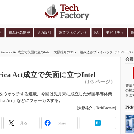
学
組み込み開発
メカ設計
製造マネジメント
FA
モビリティ
並び順：
コンテン
for America Act成立で矢面に立つIntel：大原雄介のエレ・組み込みプレイバック（1/3 ページ
会員
erica Act成立で矢面に立つIntel
（1/3 ページ）
豊富
の検
をウオッチする連載。今回は先月末に成立した米国半導体業
きま
rica Act」などにフォーカスする。
Pick
[
大原雄介
，
TechFactory
]
見る
Share