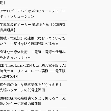
期】
アナログ・デバイセズのヒューマノイドロ
ボットソリューション
半導体装置メーカー 業績まとめ【2026年3
月期通期】
機械・電気設計の連携はなぜうまくいかな
い？ 手戻りを防ぐ協調設計の進め方
身近な半導体技術 ～電気・電源の仕組み
をおさらいしよう～
EE Times Japan×EDN Japan 統合電子版：AI
時代のメモリ／ストレージ覇権――電子版
2026年5月号
接合部の微小な抵抗変化をどう捉える？
先端パッケージの低電流評価
微細配線間の絶縁劣化をどう捉える？ 先
端パッケージ評価の最前線