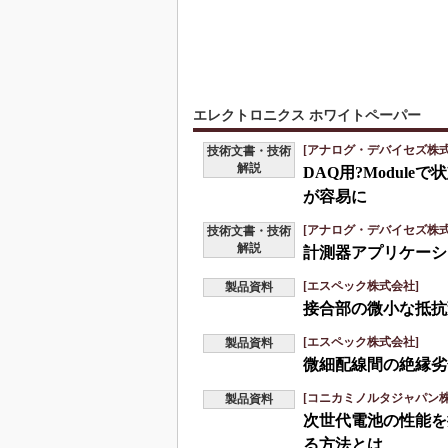
エレクトロニクス ホワイトペーパー
[アナログ・デバイセズ株式
技術文書・技術
解説
DAQ用?Modul
が容易に
[アナログ・デバイセズ株式
技術文書・技術
解説
計測器アプリケーシ
[エスペック株式会社]
製品資料
接合部の微小な抵抗
[エスペック株式会社]
製品資料
微細配線間の絶縁劣
[コニカミノルタジャパン株
製品資料
次世代電池の性能を
る方法とは