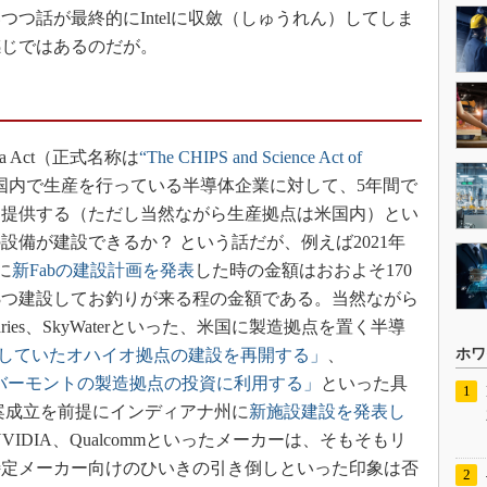
つ話が最終的にIntelに収斂（しゅうれん）してしま
感じではあるのだが。
ica Act（正式名称は
“The CHIPS and Science Act of
国内で生産を行っている半導体企業に対して、5年間で
金を提供する（ただし当然ながら生産拠点は米国内）とい
備が建設できるか？ という話だが、例えば2021年
に
新Fabの建設計画を発表
した時の金額はおおよそ170
に3つ建設してお釣りが来る程の金額である。当然ながら
undries、SkyWaterといった、米国に製造拠点を置く半導
していたオハイオ拠点の建設を再開する」
、
ホワ
バーモントの製造拠点の投資に利用する」
といった具
日、法案成立を前提にインディアナ州に
新施設建設を発表し
、NVIDIA、Qualcommといったメーカーは、そもそもリ
特定メーカー向けのひいきの引き倒しといった印象は否