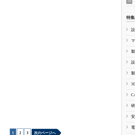
特集
設
マ
製
設
製
3
C
研
安
電
1
|
2
|
3
次のページへ