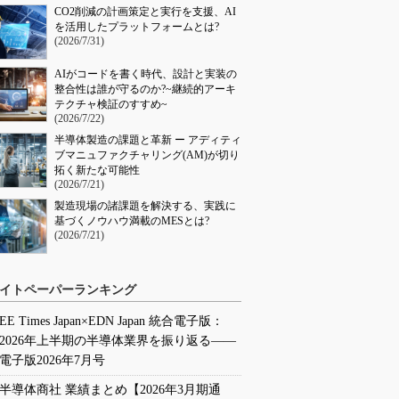
CO2削減の計画策定と実行を支援、AI
を活用したプラットフォームとは?
(2026/7/31)
AIがコードを書く時代、設計と実装の
整合性は誰が守るのか?~継続的アーキ
テクチャ検証のすすめ~
(2026/7/22)
半導体製造の課題と革新 ー アディティ
ブマニュファクチャリング(AM)が切り
拓く新たな可能性
(2026/7/21)
製造現場の諸課題を解決する、実践に
基づくノウハウ満載のMESとは?
(2026/7/21)
イトペーパーランキング
EE Times Japan×EDN Japan 統合電子版：
2026年上半期の半導体業界を振り返る――
電子版2026年7月号
半導体商社 業績まとめ【2026年3月期通