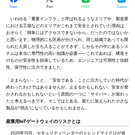
Share
Post
LINE
Hatena
いわゆる「重要インフラ」と呼ばれるようなエリアや、製造業
における工場などのエリアがこれまで安全とされていた理由は、
おそらく「簡単にはアクセスできないから」だったのではないか
と思います。物理的にも区画が分けられ、同じ組織であっても限
られた人員しか立ち入ることができず、しかもその中にあるシス
テムは本当に専門性の高い知識が必要――これであれば、構造そ
のものが安全性を担保しているため、エンジニアは可用性と信頼
性、保守性に注力できました。
「止まらない」こと、「安全である」ことに注力していた時代が
終わったわけではありませんが、止まるかもしれない、安全が脅
かされるかもしれないという原因の一つに「サイバー」が加わっ
たと考えるべきです。そこではとある、新たに加えられた小さな
製品が“弱点”になっているかもしれません。
産業用IoTゲートウェイのリスクとは
2020年10月、セキュリティベンダーのトレンドマイクロが発