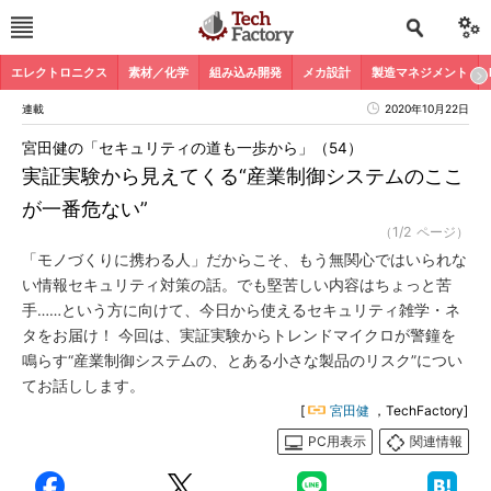
エレクトロニクス
素材／化学
組み込み開発
メカ設計
製造マネジメント
連載
2020年10月22日
宮田健の「セキュリティの道も一歩から」（54）
実証実験から見えてくる“産業制御システムのここ
が一番危ない”
（1/2 ページ）
「モノづくりに携わる人」だからこそ、もう無関心ではいられな
い情報セキュリティ対策の話。でも堅苦しい内容はちょっと苦
手……という方に向けて、今日から使えるセキュリティ雑学・ネ
タをお届け！ 今回は、実証実験からトレンドマイクロが警鐘を
鳴らす“産業制御システムの、とある小さな製品のリスク”につい
てお話しします。
[
宮田健
，TechFactory]
PC用表示
関連情報