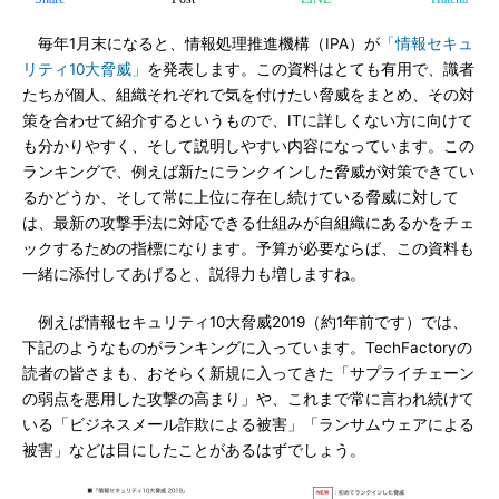
毎年1月末になると、情報処理推進機構（IPA）が
「情報セキュ
リティ10大脅威」
を発表します。この資料はとても有用で、識者
たちが個人、組織それぞれで気を付けたい脅威をまとめ、その対
策を合わせて紹介するというもので、ITに詳しくない方に向けて
も分かりやすく、そして説明しやすい内容になっています。この
ランキングで、例えば新たにランクインした脅威が対策できてい
るかどうか、そして常に上位に存在し続けている脅威に対して
は、最新の攻撃手法に対応できる仕組みが自組織にあるかをチェ
ックするための指標になります。予算が必要ならば、この資料も
一緒に添付してあげると、説得力も増しますね。
例えば情報セキュリティ10大脅威2019（約1年前です）では、
下記のようなものがランキングに入っています。TechFactoryの
読者の皆さまも、おそらく新規に入ってきた「サプライチェーン
の弱点を悪用した攻撃の高まり」や、これまで常に言われ続けて
いる「ビジネスメール詐欺による被害」「ランサムウェアによる
被害」などは目にしたことがあるはずでしょう。