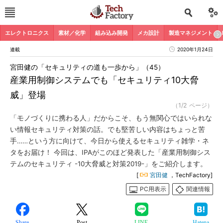
エレクトロニクス
素材／化学
組み込み開発
メカ設計
製造マネジメント
連載
2020年1月24日
宮田健の「セキュリティの道も一歩から」（45）
産業用制御システムでも「セキュリティ10大脅
威」登場
（1/2 ページ）
「モノづくりに携わる人」だからこそ、もう無関心ではいられな
い情報セキュリティ対策の話。でも堅苦しい内容はちょっと苦
手……という方に向けて、今日から使えるセキュリティ雑学・ネ
タをお届け！ 今回は、IPAがこのほど発表した「産業用制御シス
テムのセキュリティ -10大脅威と対策2019-」をご紹介します。
[
宮田健
，TechFactory]
PC用表示
関連情報
Share
Post
LINE
Hatena