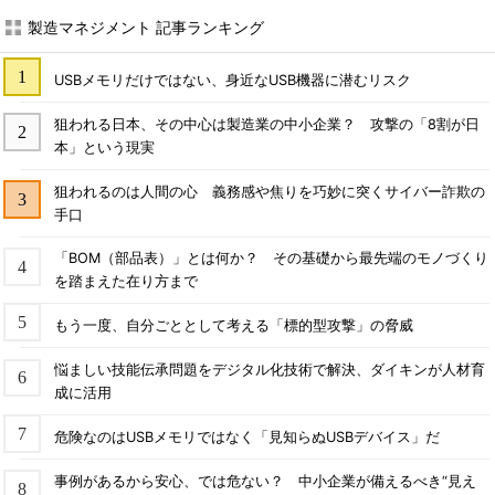
製造マネジメント 記事ランキング
USBメモリだけではない、身近なUSB機器に潜むリスク
狙われる日本、その中心は製造業の中小企業？ 攻撃の「8割が日
本」という現実
狙われるのは人間の心 義務感や焦りを巧妙に突くサイバー詐欺の
手口
「BOM（部品表）」とは何か？ その基礎から最先端のモノづくり
を踏まえた在り方まで
もう一度、自分ごととして考える「標的型攻撃」の脅威
悩ましい技能伝承問題をデジタル化技術で解決、ダイキンが人材育
成に活用
危険なのはUSBメモリではなく「見知らぬUSBデバイス」だ
事例があるから安心、では危ない？ 中小企業が備えるべき“見え