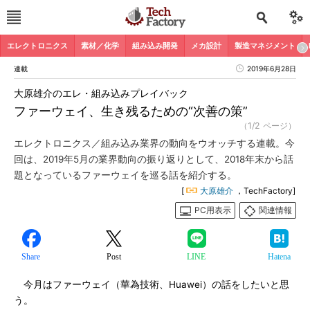
エレクトロニクス
素材／化学
組み込み開発
メカ設計
製造マネジメント
連載
2019年6月28日
大原雄介のエレ・組み込みプレイバック
ファーウェイ、生き残るための“次善の策”
（1/2 ページ）
エレクトロニクス／組み込み業界の動向をウオッチする連載。今
回は、2019年5月の業界動向の振り返りとして、2018年末から話
題となっているファーウェイを巡る話を紹介する。
[
大原雄介
，TechFactory]
PC用表示
関連情報
Share
Post
LINE
Hatena
今月はファーウェイ（華為技術、Huawei）の話をしたいと思
う。