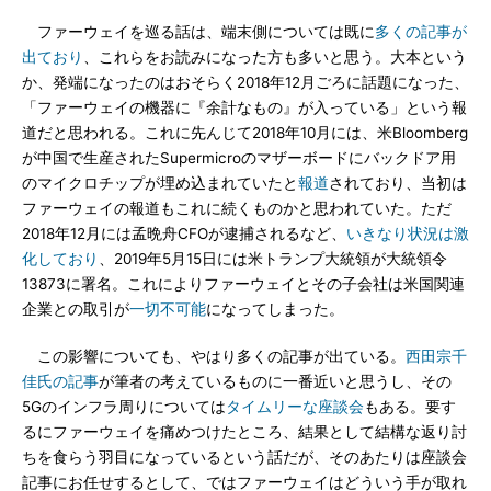
ファーウェイを巡る話は、端末側については既に
多くの記事が
出ており
、これらをお読みになった方も多いと思う。大本という
か、発端になったのはおそらく2018年12月ごろに話題になった、
「ファーウェイの機器に『余計なもの』が入っている」という報
道だと思われる。これに先んじて2018年10月には、米Bloomberg
が中国で生産されたSupermicroのマザーボードにバックドア用
のマイクロチップが埋め込まれていたと
報道
されており、当初は
ファーウェイの報道もこれに続くものかと思われていた。ただ
2018年12月には孟晩舟CFOが逮捕されるなど、
いきなり状況は激
化しており
、2019年5月15日には米トランプ大統領が大統領令
13873に署名。これによりファーウェイとその子会社は米国関連
企業との取引が
一切不可能
になってしまった。
この影響についても、やはり多くの記事が出ている。
西田宗千
佳氏の記事
が筆者の考えているものに一番近いと思うし、その
5Gのインフラ周りについては
タイムリーな座談会
もある。要す
るにファーウェイを痛めつけたところ、結果として結構な返り討
ちを食らう羽目になっているという話だが、そのあたりは座談会
記事にお任せするとして、ではファーウェイはどういう手が取れ