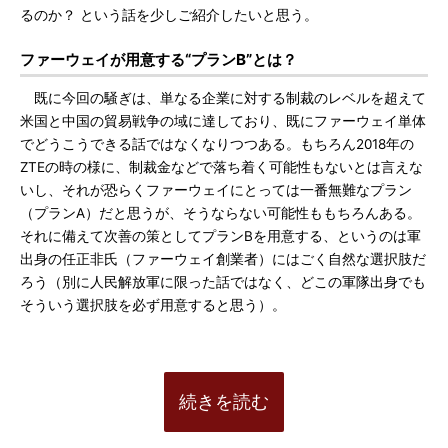
るのか？ という話を少しご紹介したいと思う。
ファーウェイが用意する“プランB”とは？
既に今回の騒ぎは、単なる企業に対する制裁のレベルを超えて
米国と中国の貿易戦争の域に達しており、既にファーウェイ単体
でどうこうできる話ではなくなりつつある。もちろん2018年の
ZTEの時の様に、制裁金などで落ち着く可能性もないとは言えな
いし、それが恐らくファーウェイにとっては一番無難なプラン
（プランA）だと思うが、そうならない可能性ももちろんある。
それに備えて次善の策としてプランBを用意する、というのは軍
出身の任正非氏（ファーウェイ創業者）にはごく自然な選択肢だ
ろう（別に人民解放軍に限った話ではなく、どこの軍隊出身でも
そういう選択肢を必ず用意すると思う）。
続きを読む