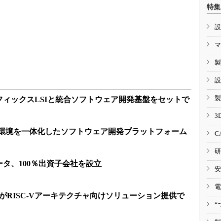
特集
設
マ
製
設
製
ィックスLSIと統合ソフトウェア開発基盤をセットで
3
発環境を一体化したソフトウェア開発プラットフォーム
C
研
タ、100％出資子会社を設立
安
電
iveがRISC-Vアーキテクチャ向けソリューション提供で
“