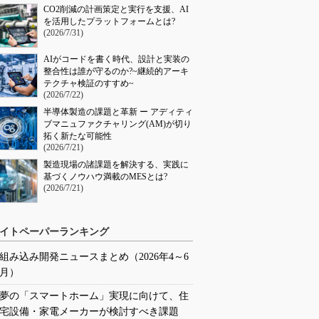
CO2削減の計画策定と実行を支援、AI
を活用したプラットフォームとは?
(2026/7/31)
AIがコードを書く時代、設計と実装の
整合性は誰が守るのか?~継続的アーキ
テクチャ検証のすすめ~
(2026/7/22)
半導体製造の課題と革新 ー アディティ
ブマニュファクチャリング(AM)が切り
拓く新たな可能性
(2026/7/21)
製造現場の諸課題を解決する、実践に
基づくノウハウ満載のMESとは?
(2026/7/21)
イトペーパーランキング
組み込み開発ニュースまとめ（2026年4～6
月）
夢の「スマートホーム」実現に向けて、住
宅設備・家電メーカーが検討すべき課題