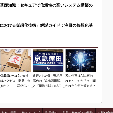
基礎知識：セキュアで信頼性の高いシステム構築の
における仮想化技術」解説ガイド：注目の仮想化基
CMMIレベル5の会社
改善された!? 難易度
私の仕事はAIに奪わ
はバグゼロで開発でき
高めの『京急蒲田駅』
れるんですか!? って聞
るか？ ―― CMMIの
と『JR渋谷駅』のUI
かれたら何と答える？
落とし穴（その1）
を再査定
くあるご質問
サイトマップ
利用規約
製品・サービスの掲載
お問い合