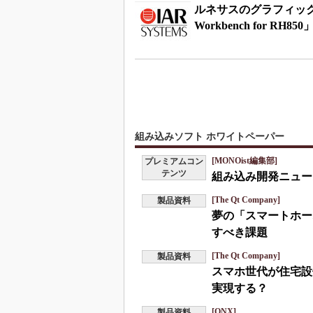
ルネサスのグラフィックス
Workbench for RH850
組み込みソフト ホワイトペーパー
[MONOist編集部]
プレミアムコン
テンツ
組み込み開発ニュース
[The Qt Company]
製品資料
夢の「スマートホー
すべき課題
[The Qt Company]
製品資料
スマホ世代が住宅設
実現する？
[QNX]
製品資料