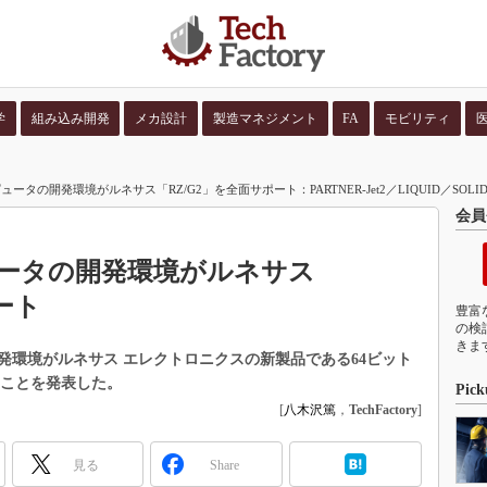
学
組み込み開発
メカ設計
製造マネジメント
FA
モビリティ
並び順：
コンテン
タの開発環境がルネサス「RZ/G2」を全面サポート：PARTNER-Jet2／LIQUID／SOLI
会員
ータの開発環境がルネサス
ート
豊富
の検
きま
発環境がルネサス エレクトロニクスの新製品である64ビット
ることを発表した。
Pick
[
八木沢篤
，
TechFactory
]
見る
Share