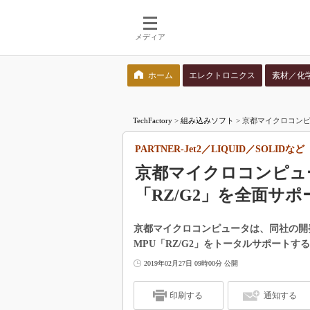
メディア
ホーム
エレクトロニクス
素材／化
検索語を入力してください
TechFactory
>
組み込みソフト
>
京都マイクロコンピュー
PARTNER-Jet2／LIQUID／SOLIDなど
京都マイクロコンピュ
「RZ/G2」を全面サポ
京都マイクロコンピュータは、同社の開
MPU「RZ/G2」をトータルサポートす
2019年02月27日 09時00分 公開
印刷する
通知する