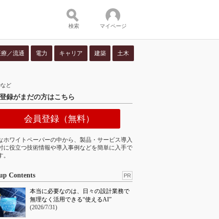
検索
マイページ
医療／流通
電力
キャリア
建築
土木
ツ：
Dなど
登録がまだの方はこちら
会員登録（無料）
なホワイトペーパーの中から、製品・サービス導入
討に役立つ技術情報や導入事例などを簡単に入手で
す。
up Contents
PR
本当に必要なのは、日々の設計業務で
無理なく活用できる“使えるAI”
(2026/7/31)