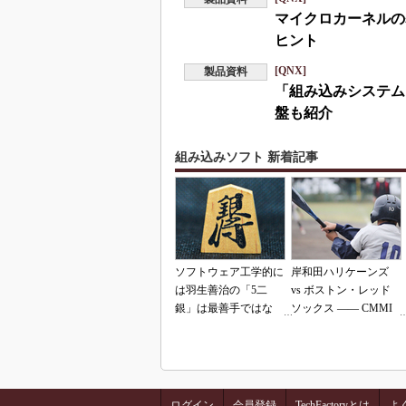
マイクロカーネルの
ヒント
[QNX]
製品資料
「組み込みシステム
盤も紹介
組み込みソフト 新着記事
ソフトウェア工学的に
岸和田ハリケーンズ
は羽生善治の「5二
vs ボストン・レッド
銀」は最善手ではな
ソックス ―― CMMI
い!? 東工大入試問題
の落とし穴（その2）
をプログラムで解く
ログイン
会員登録
TechFactoryとは
よ