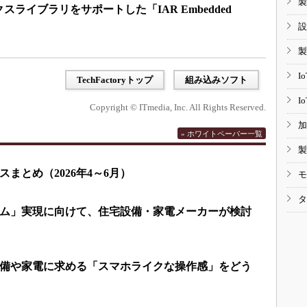
製
ライブラリをサポートした「IAR Embedded
」
設
製
I
TechFactoryトップ
組み込みソフト
I
Copyright © ITmedia, Inc. All Rights Reserved.
加
» ホワイトペーパー一覧
製
まとめ（2026年4～6月）
モ
タ
ム」実現に向けて、住宅設備・家電メーカーが検討
備や家電に求める「スマホライクな操作感」をどう